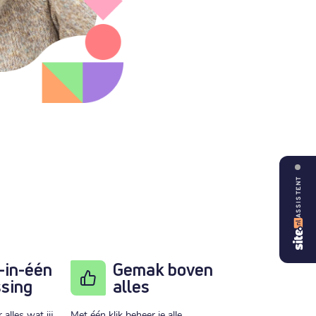
ASSISTENT
-in-één
Gemak boven
ssing
alles
alles wat jij
Met één klik beheer je alle