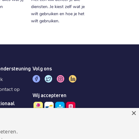
en
diensten. Je kiest zelf wat je
wilt gebruiken en hoe je het
wilt gebruiken.
ondersteuning
Volg ons
sk
ntact op
Wij accepteren
tionaal
×
eteren.