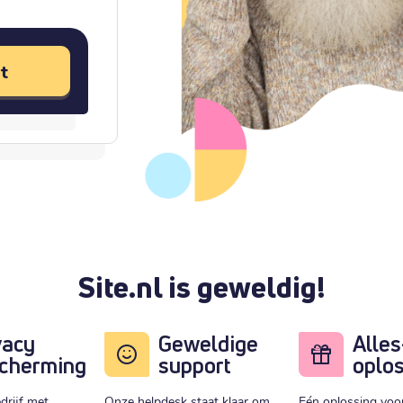
t
Site.nl is geweldig!
vacy
Geweldige
Alles
cherming
support
oplo
drijf met
Onze helpdesk staat klaar om
Eén oplossing voor 