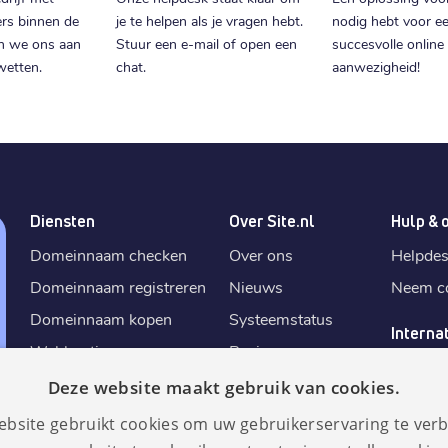
ers binnen de
je te helpen als je vragen hebt.
nodig hebt voor e
n we ons aan
Stuur een e-mail of open een
succesvolle online
wetten.
chat.
aanwezigheid!
Diensten
Over Site.nl
Hulp & 
Domeinnaam checken
Over ons
Helpde
Domeinnaam registreren
Nieuws
Neem co
Domeinnaam kopen
Systeemstatus
Interna
Webhosting
Reviews
Site.
nl
E-mail aanmaken
Algemene
Deze website maakt gebruik van cookies.
Site.
de
voorwaarden
SSL certificaat
ebsite gebruikt cookies om uw gebruikerservaring te verb
Site.
fr
Fair use policy
AI website bouwer
✨