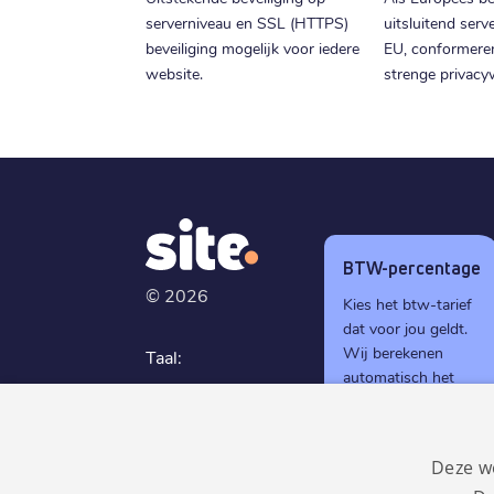
serverniveau en SSL (HTTPS)
uitsluitend serv
beveiliging mogelijk voor iedere
EU, conformere
website.
strenge privacy
BTW-percentage
©
2026
Kies het btw-tarief
dat voor jou geldt.
Wij berekenen
Taal:
automatisch het
Nederlands
juiste btw-bedrag
tijdens het
GDPR
afrekenen.
compliant
Deze w