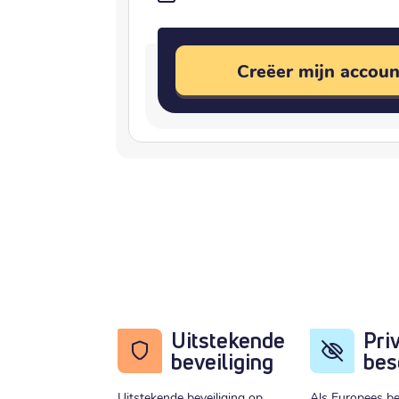
Creëer mijn accoun
Uitstekende
Pri
beveiliging
bes
Uitstekende beveiliging op
Als Europees be