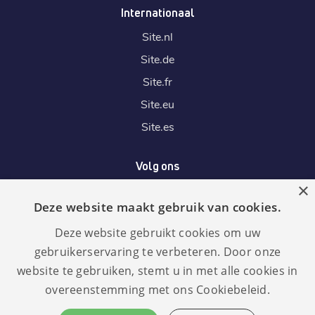
Internationaal
Site.
nl
Site.
de
Site.
fr
Site.
eu
Site.
es
Volg ons
×
Deze website maakt gebruik van cookies.
Wij accepteren
Deze website gebruikt cookies om uw
gebruikerservaring te verbeteren. Door onze
website te gebruiken, stemt u in met alle cookies in
overeenstemming met ons Cookiebeleid.