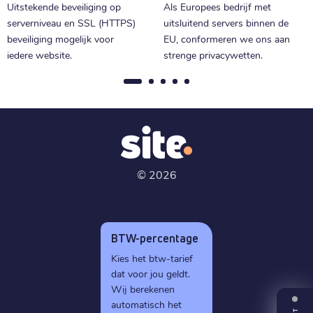
Uitstekende beveiliging op
Als Europees bedrijf met
serverniveau en SSL (HTTPS)
uitsluitend servers binnen de
beveiliging mogelijk voor
EU, conformeren we ons aan
iedere website.
strenge privacywetten.
©
2026
BTW-percentage
Kies het btw-tarief
dat voor jou geldt.
Wij berekenen
automatisch het