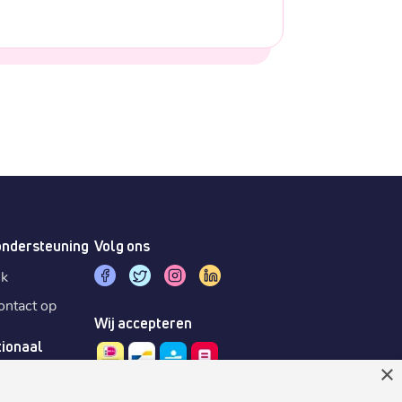
ondersteuning
Volg ons
sk
ntact op
Wij accepteren
tionaal
×