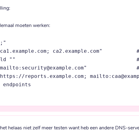
ling:
llemaal moeten werken:
;"                                           
ca1.example.com; ca2.example.com"           #
ld ""                                       #
mailto:security@example.com"                #
https://reports.example.com; mailto:caa@examp
 endpoints
 het helaas niet zelf meer testen want heb een andere DNS-serve