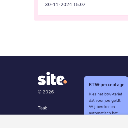
30-11-2024 15:07
BTW-percentage
©
2026
Kies het btw-tarief
dat voor jou geldt.
Wij berekenen
Taal:
automatisch het
Nederlands
juiste btw-bedrag
tijdens het