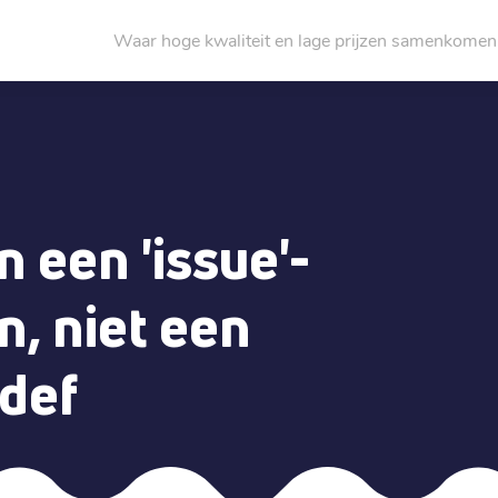
Waar hoge kwaliteit en lage prijzen samenkomen
 een 'issue'-
, niet een
odef