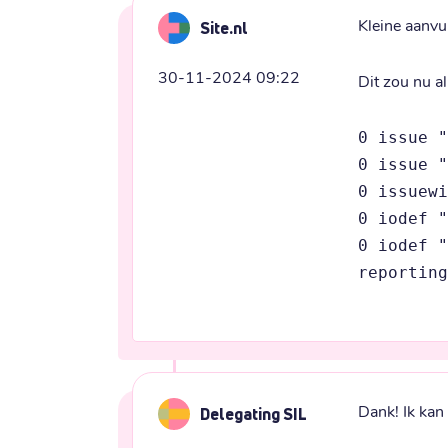
Kleine aanvul
Site.nl
30-11-2024 09:22
Dit zou nu a
0 issue "
0 issue "
0 issuewi
0 iodef "
0 iodef "
reporting
Dank! Ik kan
Delegating SIL