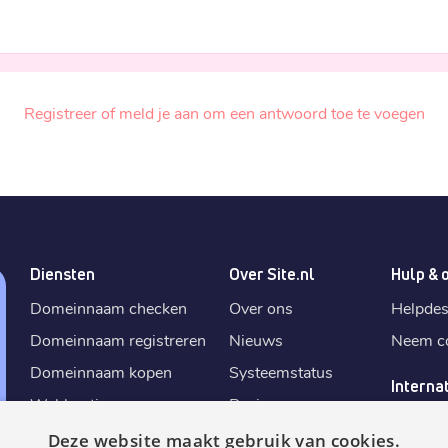
Registreer of meld je aan om een antwoord toe te voegen
Diensten
Over Site.nl
Hulp & 
Domeinnaam checken
Over ons
Helpde
Domeinnaam registreren
Nieuws
Neem co
Domeinnaam kopen
Systeemstatus
Interna
Webhosting
Reviews
Site.
nl
E-mail aanmaken
Algemene
Deze website maakt gebruik van cookies.