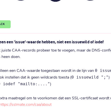
ACK
en een 'issue'-waarde hebben, niet een issuewild of iodef
ik juiste CAA-records probeer toe te voegen, maar de DNS-configu
s heen doen.
t alleen een CAA-waarde toegestaan wordt in de lijn van 
0 issu
ok instellen dat ik geen wildcards toesta (
)
0 issuewild ";"
)
0 iodef "mailto:...."
xtra maatregel om te voorkomen dat een SSL-certificaat wordt uit
https://sslmate.com/caa/about