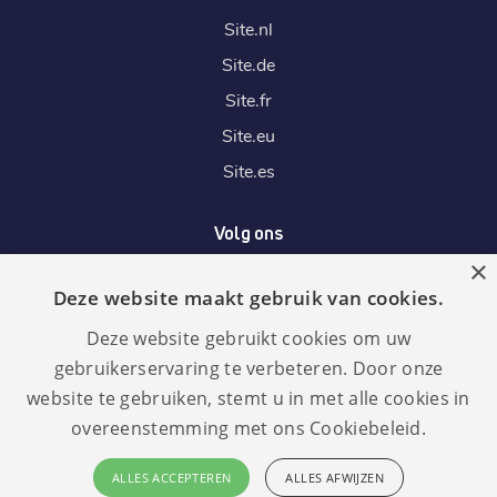
Site.
nl
Site.
de
Site.
fr
Site.
eu
Site.
es
Volg ons
×
Deze website maakt gebruik van cookies.
Wij accepteren
Deze website gebruikt cookies om uw
gebruikerservaring te verbeteren. Door onze
website te gebruiken, stemt u in met alle cookies in
overeenstemming met ons Cookiebeleid.
Taal:
ALLES ACCEPTEREN
ALLES AFWIJZEN
GDPR