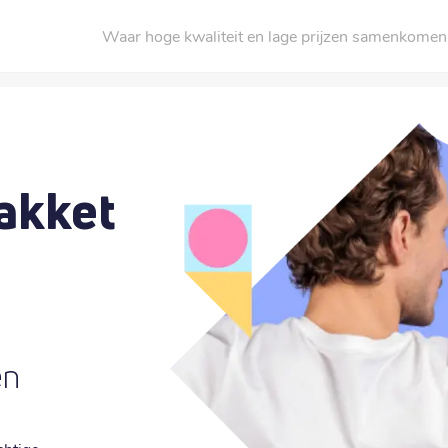
Waar hoge kwaliteit en lage prijzen samenkomen
akket
en