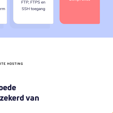
FTP, FTPS en
erm
SSH toegang
ITE HOSTING
goede
rzekerd van