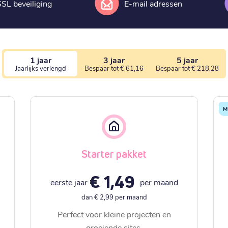
SSL beveiliging
E-mail adressen
1 jaar
3 jaar
5 jaar
Jaarlijks verlengd
Bespaar tot € 61,16
Bespaar tot € 218,28
M
Starter pakket
€ 1,49
eerste jaar
per maand
dan € 2,99 per maand
Perfect voor kleine projecten en
groeiende sites.