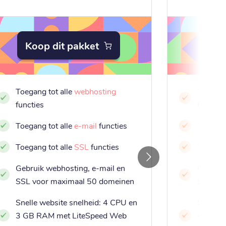
Koop dit pakket
Koo
Toegang tot alle
webhosting
Toegang
functies
functies
Toegang tot alle
e-mail
functies
Toegang
Toegang tot alle
SSL
functies
Toegang
Gebruik webhosting, e-mail en
Gebruik
SSL voor maximaal 50 domeinen
SSL voo
Snelle website snelheid: 4 CPU en
Snelle 
3 GB RAM met LiteSpeed Web
4 GB R