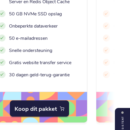
Server en Redis Object Cache
Server 
50 GB NVMe SSD opslag
100 GB
Onbeperkte dataverkeer
Onbeper
50 e-mailadressen
100 e-m
Snelle ondersteuning
Snelle 
Gratis website transfer service
Gratis w
30 dagen geld-terug-garantie
30 dage
Koop dit pakket
Koo
ASSISTENT