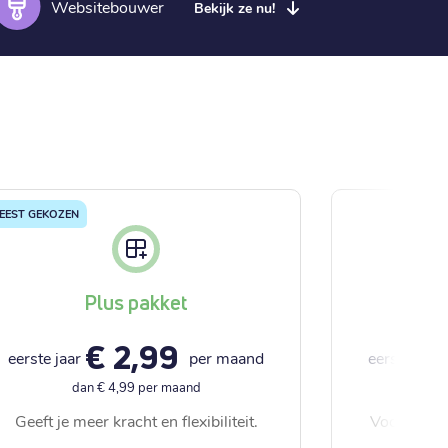
Websitebouwer
Bekijk ze nu!
EEST GEKOZEN
Plus pakket
P
€ 2,99
eerste jaar
per maand
eerste jaar
dan € 4,99 per maand
da
Geeft je meer kracht en flexibiliteit.
Voor websi