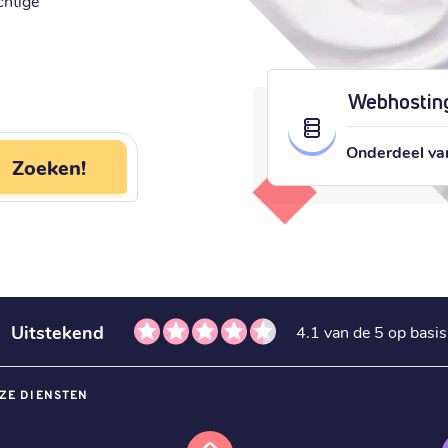
chtige
Webhosting
Onderdeel va
Zoeken!
Uitstekend
4.1 van de 5 op basi
ZE DIENSTEN