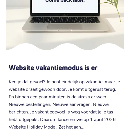
Website vakantiemodus is er
Ken je dat gevoel? Je bent eindelijk op vakantie, maar je
W
website draait gewoon door. Je komt uitgerust terug.
m
En binnen een paar minuten is de stress er weer.
b
d
Nieuwe bestellingen. Nieuwe aanvragen. Nieuwe
d
nt
berichten. Je vakantiegevoel is weg voordat je je tas
m
hebt uitgepakt. Daarom lanceren we op 1 april 2026
f
Website Holiday Mode . Zet het aan...
l