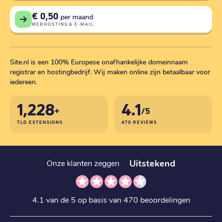
€ 0,50
per maand
WEBHOSTING & E-MAIL
Site.nl is een 100% Europese onafhankelijke domeinnaam
registrar en hostingbedrijf. Wij maken online zijn betaalbaar voor
iedereen.
1,228
4.1
+
/5
TLD EXTENSIONS
470 REVIEWS
Uitstekend
Onze klanten zeggen
4.1 van de 5 op basis van 470 beoordelingen