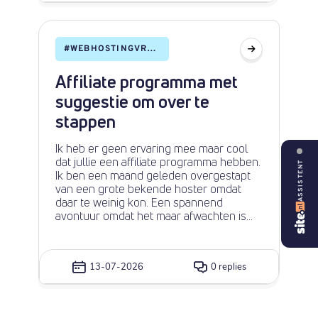
uitgeschakeld voor mijn account ("Functie
uitgeschakeld"). Mijn vermoeden is dat er
geen DNS-record is aangemaakt voor het
subdomein. Wordt dit automatisch
#
WEBHOSTINGVRAGEN
aangemaakt door site.nl, of moet ik dit
ergens aanvragen? Of hoe krijg ik het
Affiliate programma met
'mail.domeinnaam.be' , wat een
subdomein is van domeinnaam.be
suggestie om over te
geredirect naar https://mail.site.eu/
stappen
Ik heb er geen ervaring mee maar cool
dat jullie een affiliate programma hebben.
ASSISTENT
Ik ben een maand geleden overgestapt
van een grote bekende hoster omdat
daar te weinig kon. Een spannend
avontuur omdat het maar afwachten is
hoe het uitpakt. Maar na vele uren (!!) ben
ik zover dat alles weer werkt. Ik heb meer
mogelijkheden en ben minder kwijt. Dus
13-07-2026
0 replies
ik zet onderaan mijn hoofdsite
https://www.rudymentair.nl de overstap-
aanbeveling. Ik ben benieuwd en hoor
graag ervaringen van anderen. Als er