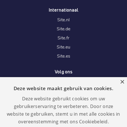
Internationaal
Site.
nl
Site.
de
Site.
fr
Site.
eu
Site.
es
Volg ons
×
Deze website maakt gebruik van cookies.
Wij accepteren
Deze website gebruikt cookies om uw
gebruikerservaring te verbeteren. Door onze
website te gebruiken, stemt u in met alle cookies in
overeenstemming met ons Cookiebeleid.