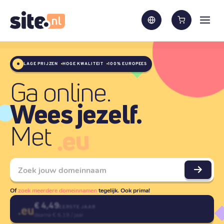
LAGE PRIJZEN
HOGE KWALITEIT
100% EUROPEES
Ga online.
Wees jezelf.
.eu
Met
Of
zoek meerdere domeinnamen
tegelijk. Ook prima!
€ 4,49
.
eu
EERSTE JAAR
daarna € 6,19 / jaar