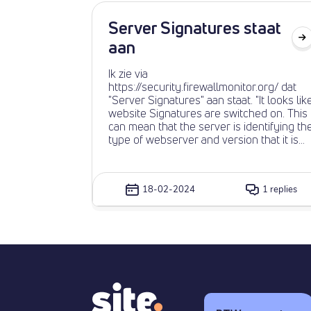
graag ervaringen van anderen. Als er
voldoende tips zijn maak ik er een nieuwe
Server Signatures staat
blog over!
aan
Ik zie via
https://security.firewallmonitor.org/ dat
"Server Signatures" aan staat. "It looks like
website Signatures are switched on. This
can mean that the server is identifying th
type of webserver and version that it is
running which can be used by a malicious
user to potentially compromise this
website." Voor de veiligheid is het aan te
18-02-2024
1 replies
raden om "Server Signatures" uit te
schakelen. Staat dit op de planning bij
site.nl?