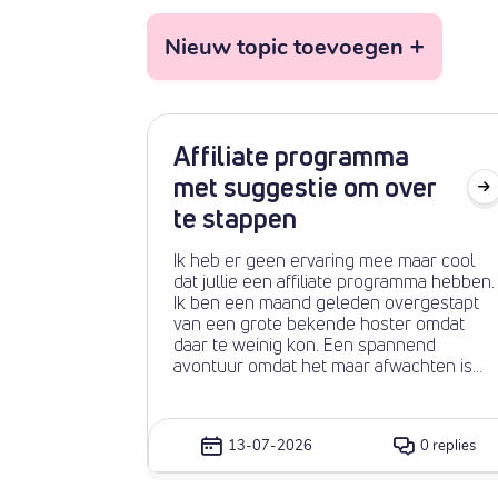
+
Nieuw topic toevoegen
Affiliate programma
met suggestie om over
te stappen
Ik heb er geen ervaring mee maar cool
dat jullie een affiliate programma hebben.
Ik ben een maand geleden overgestapt
van een grote bekende hoster omdat
daar te weinig kon. Een spannend
avontuur omdat het maar afwachten is
hoe het uitpakt. Maar na vele uren (!!) ben
ik zover dat alles weer werkt. Ik heb meer
mogelijkheden en ben minder kwijt. Dus i
13-07-2026
0 replies
zet onderaan mijn hoofdsite
https://www.rudymentair.nl de overstap-
aanbeveling. Ik ben benieuwd en hoor