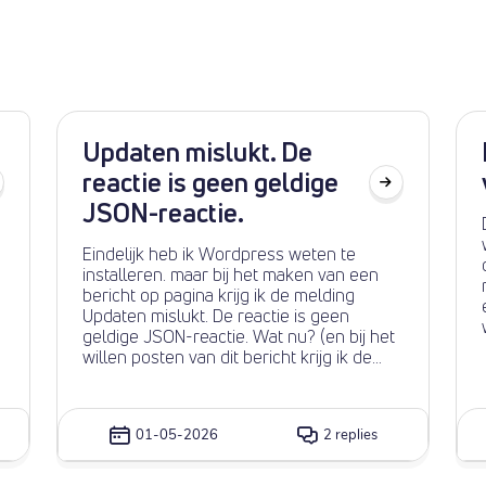
Updaten mislukt. De
reactie is geen geldige
JSON-reactie.
Eindelijk heb ik Wordpress weten te
installeren. maar bij het maken van een
bericht op pagina krijg ik de melding
Updaten mislukt. De reactie is geen
geldige JSON-reactie. Wat nu? (en bij het
willen posten van dit bericht krijg ik de
melding dat de tekst minimaal 200 tekens
moet zijn) Maar goed Eindelijk heb ik
k
Wordpress weten te installeren. maar bij
01-05-2026
2 replies
het maken van een bericht op pagina krijg
ik de melding Updaten mislukt. De reactie
is geen geldige JSON-reactie. Wat nu?