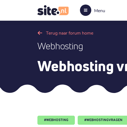
Menu
Terug naar forum home
Webhosting
Webhosting v
#
WEBHOSTING
#
WEBHOSTINGVRAGEN