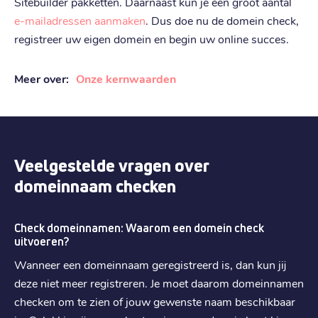
€ 32,09
Sitebuilder pakketten. Daarnaast kun je een groot aantal
Verlengen
:
e-mailadressen aanmaken
. Dus doe nu de domein check,
registreer uw eigen domein en begin uw online succes.
.
online
€ 22,79
Registratie
:
Meer over:
Onze kernwaarden
€ 22,79
Verhuizen
:
€ 34,19
Verlengen
:
Veelgestelde vragen over
.
io
domeinnaam checken
€ 41,09
Registratie
:
€ 41,09
Verhuizen
:
Check domeinnamen: Waarom een domein check
€ 61,89
Verlengen
:
uitvoeren?
Wanneer een domeinnaam geregistreerd is, dan kun jij
.
it
deze niet meer registreren. Je moet daarom domeinnamen
€ 3,99
Registratie
:
checken om te zien of jouw gewenste naam beschikbaar