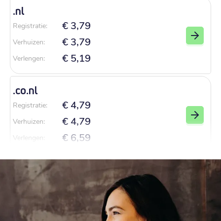
.
nl
€ 3,79
Registratie
:
€ 3,79
Verhuizen
:
€ 5,19
Verlengen
:
.
co.nl
€ 4,79
Registratie
:
€ 4,79
Verhuizen
:
€ 6,59
Verlengen
:
.
com
€ 8,69
Registratie
:
€ 8,69
Verhuizen
:
€ 13,09
Verlengen
: