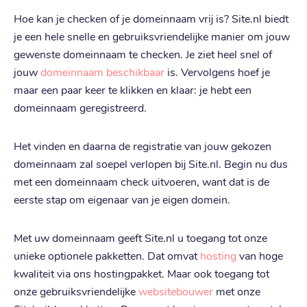
Hoe kan je checken of je domeinnaam vrij is? Site.nl biedt
.
pl
je een hele snelle en gebruiksvriendelijke manier om jouw
€ 3,59
Registratie
:
gewenste domeinnaam te checken. Je ziet heel snel of
€ 3,59
Verhuizen
:
jouw
domeinnaam beschikbaar
is. Vervolgens hoef je
€ 17,49
maar een paar keer te klikken en klaar: je hebt een
Verlengen
:
domeinnaam geregistreerd.
.
fr
Het vinden en daarna de registratie van jouw gekozen
€ 4,99
Registratie
:
domeinnaam zal soepel verlopen bij Site.nl. Begin nu dus
€ 4,99
Verhuizen
:
met een domeinnaam check uitvoeren, want dat is de
€ 6,79
eerste stap om eigenaar van je eigen domein.
Verlengen
:
Met uw domeinnaam geeft Site.nl u toegang tot onze
.
co
unieke optionele pakketten. Dat omvat
hosting
van hoge
€ 21,39
Registratie
:
kwaliteit via ons hostingpakket. Maar ook toegang tot
€ 21,39
Verhuizen
:
onze gebruiksvriendelijke
websitebouwer
met onze