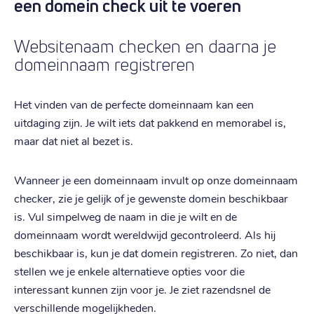
een domein check uit te voeren
€ 7,29
Verlengen
:
Websitenaam checken en daarna je
domeinnaam registreren
.
org
€ 8,39
Registratie
:
Het vinden van de perfecte domeinnaam kan een
€ 8,39
Verhuizen
:
uitdaging zijn. Je wilt iets dat pakkend en memorabel is,
€ 12,69
Verlengen
:
maar dat niet al bezet is.
.
de
Wanneer je een domeinnaam invult op onze domeinnaam
€ 2,09
checker, zie je gelijk of je gewenste domein beschikbaar
Registratie
:
is. Vul simpelweg de naam in die je wilt en de
€ 2,09
Verhuizen
:
domeinnaam wordt wereldwijd gecontroleerd. Als hij
€ 2,79
Verlengen
:
beschikbaar is, kun je dat domein registreren. Zo niet, dan
stellen we je enkele alternatieve opties voor die
.
nu
interessant kunnen zijn voor je. Je ziet razendsnel de
verschillende mogelijkheden.
€ 16,19
Registratie
: