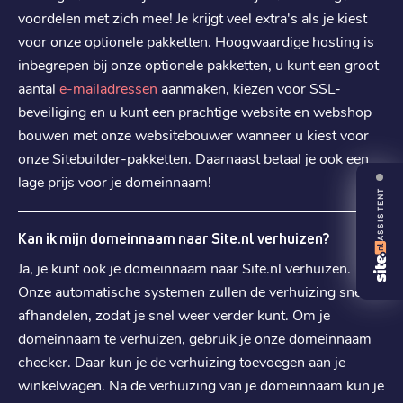
.
us
voordelen met zich mee! Je krijgt veel extra's als je kiest
€ 5,49
voor onze optionele pakketten. Hoogwaardige hosting is
Registratie
:
inbegrepen bij onze optionele pakketten, u kunt een groot
€ 5,49
Verhuizen
:
aantal
e-mailadressen
aanmaken, kiezen voor SSL-
€ 8,29
Verlengen
:
beveiliging en u kunt een prachtige website en webshop
bouwen met onze websitebouwer wanneer u kiest voor
.
ch
onze Sitebuilder-pakketten. Daarnaast betaal je ook een
lage prijs voor je domeinnaam!
€ 6,29
Registratie
:
ASSISTENT
€ 6,29
Verhuizen
:
Kan ik mijn domeinnaam naar Site.nl verhuizen?
€ 9,39
Verlengen
:
Ja, je kunt ook je domeinnaam naar Site.nl verhuizen.
Onze automatische systemen zullen de verhuizing snel
.
app
afhandelen, zodat je snel weer verder kunt. Om je
€ 11,69
Registratie
:
domeinnaam te verhuizen, gebruik je onze domeinnaam
€ 11,69
Verhuizen
:
checker. Daar kun je de verhuizing toevoegen aan je
winkelwagen. Na de verhuizing van je domeinnaam kun je
€ 17,59
Verlengen
: