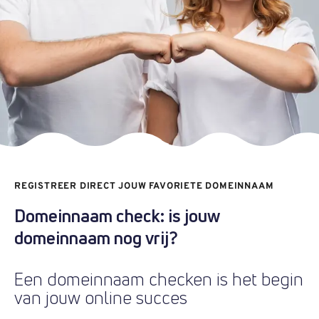
.
uk
€ 4,49
Registratie
:
€ 4,49
Verhuizen
:
€ 6,69
Verlengen
:
.
info
€ 17,49
Registratie
:
€ 17,49
Verhuizen
:
€ 26,29
Verlengen
:
REGISTREER DIRECT JOUW FAVORIETE DOMEINNAAM
Domeinnaam check: is jouw
.
brussels
domeinnaam nog vrij?
€ 19,29
Registratie
:
€ 19,29
Verhuizen
:
Een domeinnaam checken is het begin
van jouw online succes
€ 26,39
Verlengen
: