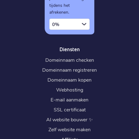
€ 28,89
Registratie
:
tijdens het
afrekenen.
€ 28,89
Verhuizen
:
€ 43,49
0%
Verlengen
:
.
global
Diensten
€ 64,79
Registratie
:
Domeinnaam checken
€ 64,79
Verhuizen
:
Domeinnaam registreren
€ 92,69
Verlengen
:
Domeinnaam kopen
Webhosting
.
top
E-mail aanmaken
€ 3,19
Registratie
:
SSL certificaat
€ 3,19
Verhuizen
:
AI website bouwer
✨
€ 4,89
Verlengen
:
Zelf website maken