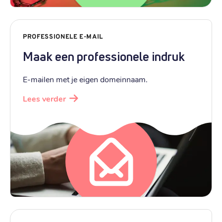
€ 19,89
Verhuizen
:
€ 29,89
Verlengen
:
PROFESSIONELE E-MAIL
.
tv
Maak een professionele indruk
€ 20,59
Registratie
:
€ 20,59
E-mailen met je eigen domeinnaam.
Verhuizen
:
€ 30,89
Verlengen
:
Lees verder
.
life
€ 23,19
Registratie
:
€ 23,19
Verhuizen
:
€ 34,79
Verlengen
:
.
mobi