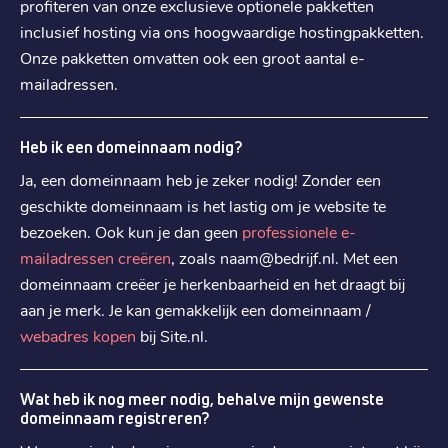
profiteren van onze exclusieve optionele pakketten
inclusief hosting via ons hoogwaardige hostingpakketten.
.
me
Onze pakketten omvatten ook een groot aantal e-
€ 13,49
Registratie
:
mailadressen.
€ 13,49
Verhuizen
:
€ 18,39
Verlengen
:
Heb ik een domeinnaam nodig?
Ja, een domeinnaam heb je zeker nodig! Zonder een
geschikte domeinnaam is het lastig om je website te
.
cloud
bezoeken. Ook kun je dan geen
professionele e-
€ 16,59
Registratie
:
mailadressen creëren
, zoals naam@bedrijf.nl. Met een
€ 16,59
Verhuizen
:
domeinnaam creëer je herkenbaarheid en het draagt bij
€ 24,99
Verlengen
:
aan je merk. Je kan gemakkelijk een domeinnaam /
webadres kopen
bij Site.nl.
.
blog
€ 16,59
Wat heb ik nog meer nodig, behalve mijn gewenste
Registratie
:
domeinnaam registreren?
€ 16,59
Verhuizen
: