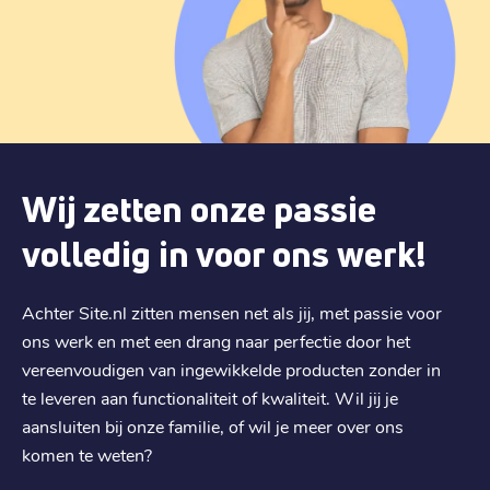
.
sk
€ 9,69
Registratie
:
€ 9,69
Verhuizen
:
€ 13,19
Verlengen
:
Wij zetten onze passie
.
ie
volledig in voor ons werk!
€ 11,59
Registratie
:
€ 15,39
Verhuizen
:
Achter Site.nl zitten mensen net als jij, met passie voor
€ 20,99
Verlengen
:
ons werk en met een drang naar perfectie door het
vereenvoudigen van ingewikkelde producten zonder in
.
business
te leveren aan functionaliteit of kwaliteit. Wil jij je
aansluiten bij onze familie, of wil je meer over ons
€ 12,59
Registratie
:
komen te weten?
€ 12,59
Verhuizen
: