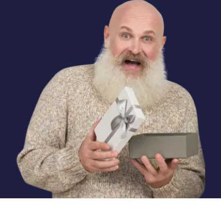
€ 7,39
Registratie
:
€ 7,39
Verhuizen
:
€ 11,09
Verlengen
:
.
xyz
€ 10,19
Registratie
:
€ 10,19
Verhuizen
:
€ 15,29
Verlengen
:
.
club
€ 10,89
Registratie
:
€ 10,89
Verhuizen
:
€ 16,39
Verlengen
: