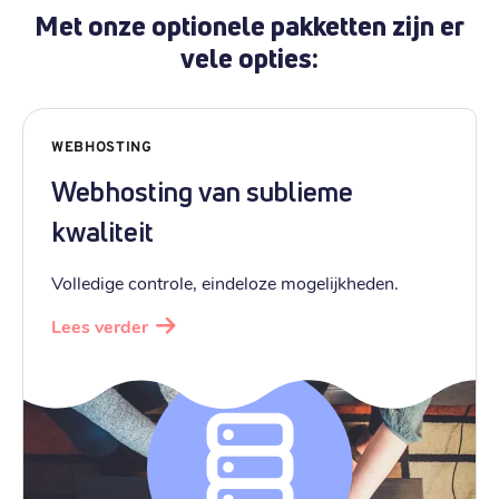
Met onze optionele pakketten zijn er
.
cz
vele opties:
€ 11,69
Registratie
:
€ 11,69
Verhuizen
:
€ 17,59
Verlengen
:
WEBHOSTING
Webhosting van sublieme
.
biz
kwaliteit
€ 13,39
Registratie
:
€ 13,39
Verhuizen
Volledige controle, eindeloze mogelijkheden.
:
€ 20,09
Verlengen
:
Lees verder
.
one
€ 15,79
Registratie
:
€ 15,79
Verhuizen
:
€ 23,79
Verlengen
: