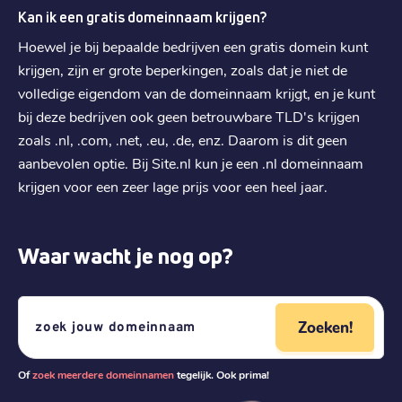
€ 40,29
Kan ik een gratis domeinnaam krijgen?
Verhuizen
:
€ 60,69
Hoewel je bij bepaalde bedrijven een gratis domein kunt
Verlengen
:
krijgen, zijn er grote beperkingen, zoals dat je niet de
volledige eigendom van de domeinnaam krijgt, en je kunt
.
in
bij deze bedrijven ook geen betrouwbare TLD's krijgen
€ 4,69
Registratie
:
zoals .nl, .com, .net, .eu, .de, enz. Daarom is dit geen
€ 4,69
aanbevolen optie. Bij Site.nl kun je een .nl domeinnaam
Verhuizen
:
krijgen voor een zeer lage prijs voor een heel jaar.
€ 6,99
Verlengen
:
.
no
Waar wacht je nog op?
€ 5,89
Registratie
:
€ 5,89
Verhuizen
:
Zoeken!
€ 8,89
Verlengen
:
Of
zoek meerdere domeinnamen
tegelijk. Ook prima!
.
dk