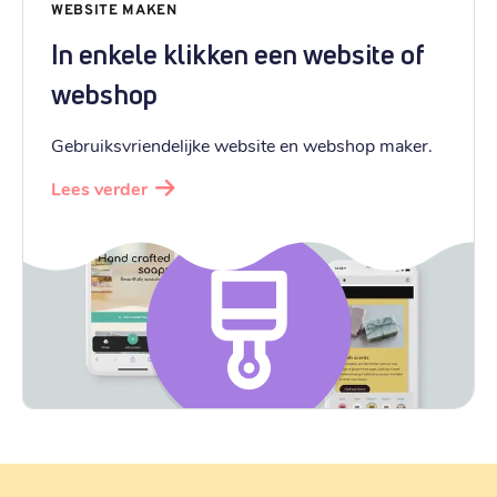
€ 32,99
Registratie
:
WEBSITE MAKEN
€ 32,99
Verhuizen
:
In enkele klikken een website of
€ 49,59
Verlengen
:
webshop
.
ru
Gebruiksvriendelijke website en webshop maker.
€ 3,79
Registratie
:
Lees verder
€ 4,99
Verhuizen
:
€ 7,49
Verlengen
:
.
hu
€ 4,89
Registratie
:
€ 23,89
Verhuizen
:
€ 6,69
Verlengen
: