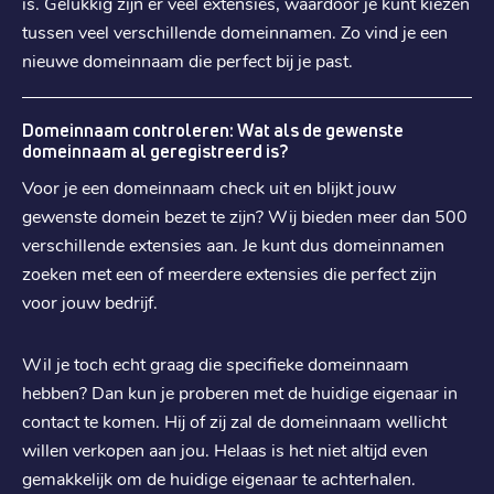
is. Gelukkig zijn er veel extensies, waardoor je kunt kiezen
€ 3,99
Verhuizen
:
tussen veel verschillende domeinnamen. Zo vind je een
€ 5,19
Verlengen
:
nieuwe domeinnaam die perfect bij je past.
.
co.uk
Domeinnaam controleren: Wat als de gewenste
€ 4,49
Registratie
:
domeinnaam al geregistreerd is?
€ 4,49
Voor je een domeinnaam check uit en blijkt jouw
Verhuizen
:
gewenste domein bezet te zijn? Wij bieden meer dan 500
€ 6,69
Verlengen
:
verschillende extensies aan. Je kunt dus domeinnamen
zoeken met een of meerdere extensies die perfect zijn
.
dev
voor jouw bedrijf.
€ 10,09
Registratie
:
€ 10,09
Wil je toch echt graag die specifieke domeinnaam
Verhuizen
:
hebben? Dan kun je proberen met de huidige eigenaar in
€ 15,19
Verlengen
:
contact te komen. Hij of zij zal de domeinnaam wellicht
willen verkopen aan jou. Helaas is het niet altijd even
.
vlaanderen
gemakkelijk om de huidige eigenaar te achterhalen.