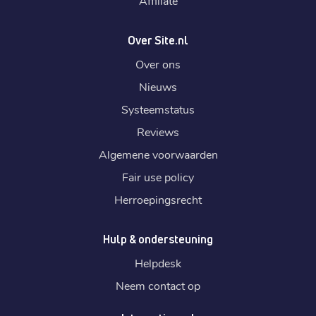
Affiliate
.
com.de
€ 3,59
Registratie
:
Over Site.nl
€ 3,59
Verhuizen
:
Over ons
€ 4,89
Verlengen
:
Nieuws
Systeemstatus
.
ee
Reviews
€ 5,89
Registratie
:
Algemene voorwaarden
€ 5,89
Verhuizen
:
Fair use policy
€ 7,99
Verlengen
:
Herroepingsrecht
Hulp & ondersteuning
.
work
€ 6,79
Helpdesk
Registratie
:
€ 6,79
Neem contact op
Verhuizen
:
€ 10,29
Verlengen
: