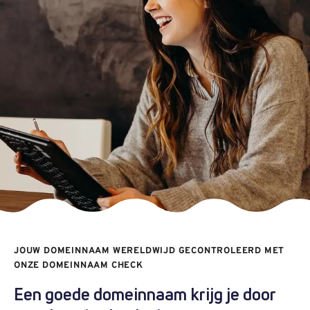
.
eu
€ 4,49
Registratie
:
€ 4,49
Verhuizen
:
€ 6,19
Verlengen
:
.
net
€ 9,79
Registratie
:
€ 9,79
Verhuizen
:
€ 14,79
Verlengen
:
JOUW DOMEINNAAM WERELDWIJD GECONTROLEERD MET
.
be
ONZE DOMEINNAAM CHECK
€ 5,39
Registratie
:
Een goede domeinnaam krijg je door
€ 5,39
Verhuizen
: