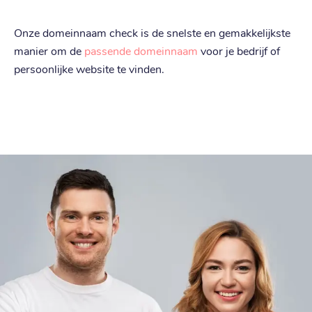
€ 16,19
Verhuizen
:
Onze domeinnaam check is de snelste en gemakkelijkste
€ 23,19
Verlengen
:
manier om de
passende domeinnaam
voor je bedrijf of
persoonlijke website te vinden.
.
amsterdam
€ 24,09
Registratie
:
€ 24,09
Verhuizen
:
€ 32,89
Verlengen
:
.
frl
€ 24,09
Registratie
:
€ 24,09
Verhuizen
:
€ 32,89
Verlengen
: