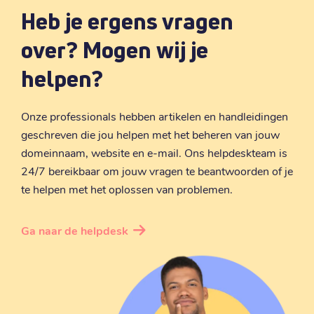
.
link
Heb je ergens vragen
€ 5,99
Registratie
:
over? Mogen wij je
€ 5,99
Verhuizen
:
€ 9,09
helpen?
Verlengen
:
.
Onze professionals hebben artikelen en handleidingen
cc
geschreven die jou helpen met het beheren van jouw
€ 6,69
Registratie
:
domeinnaam, website en e-mail. Ons helpdeskteam is
€ 6,69
Verhuizen
:
24/7 bereikbaar om jouw vragen te beantwoorden of je
€ 9,99
Verlengen
:
te helpen met het oplossen van problemen.
.
page
Ga naar de helpdesk
€ 8,49
Registratie
:
€ 8,49
Verhuizen
:
€ 12,69
Verlengen
: