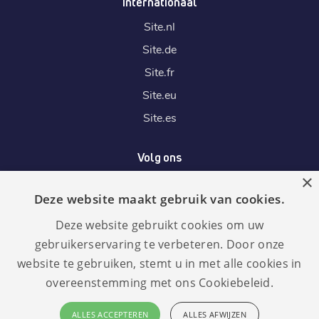
Internationaal
Site.
nl
.
at
Site.
de
€ 8,19
Registratie
:
Site.
fr
€ 8,19
Verhuizen
:
Site.
eu
€ 11,19
Verlengen
:
Site.
es
.
cn
Volg ons
€ 8,29
Registratie
:
×
€ 8,29
Deze website maakt gebruik van cookies.
Verhuizen
:
Wij accepteren
€ 12,49
Verlengen
:
Deze website gebruikt cookies om uw
gebruikerservaring te verbeteren. Door onze
website te gebruiken, stemt u in met alle cookies in
.
ro
overeenstemming met ons Cookiebeleid.
€ 8,89
Registratie
:
€ 8,89
Taal:
Verhuizen
:
ALLES ACCEPTEREN
ALLES AFWIJZEN
GDPR