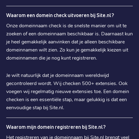
€ 19,29
Registratie
:
€ 19,29
Verhuizen
:
Waarom een domein check uitvoeren bij Site.nl?
€ 26,39
Verlengen
:
Onze domeinnaam check is de snelste manier om uit te
zoeken of een domeinnaam beschikbaar is. Daarnaast kun
je heel gemakkelijk aanvinken dat je alleen beschikbare
.
shop
domeinnamen wilt zien. Zo kun je gemakkelijk kiezen uit
€ 24,79
Registratie
:
domeinnamen die je nog kunt registreren.
€ 24,79
Verhuizen
:
€ 37,29
Verlengen
:
Je wilt natuurlijk dat je domeinnaam wereldwijd
gecontroleerd wordt. Wij checken 500+ extensies. Ook
voegen wij regelmatig nieuwe extensies toe. Een domein
.
es
checken is een essentiële stap, maar gelukkig is dat een
€ 3,99
Registratie
:
eenvoudige stap bij Site.nl.
€ 3,99
Verhuizen
:
€ 5,49
Verlengen
:
Waarom mijn domein registreren bij Site.nl?
Het registreren van je domeinnaam bij Site.nl brengt veel