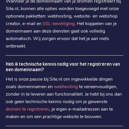
Wanneer je de domeinnaam van je dromen registreert bij
€ 24,99
Verlengen
:
Site.nl, kunnen alle opties worden toegevoegd met onze
optionele pakketten: webhosting, website- en webshop
creator, e-mail en
SSL-beveiliging
. Het koppelen van je
.
site
domeinnaam aan deze diensten gaat ook volledig
€ 22,79
Registratie
:
automatisch. Wij zorgen ervoor dat het je aan niets
€ 22,79
Verhuizen
:
ontbreekt.
€ 34,19
Verlengen
:
Heb ik technische kennis nodig voor het registreren van
een domeinnaam?
.
store
€ 34,59
Het is onze passie bij Site.nl om ingewikkelde dingen
Registratie
:
zoals domeinnamen en
webhosting
te vereenvoudigen,
€ 34,59
Verhuizen
:
zonder in te leveren aan functionaliteit. Je hebt bij ons dan
€ 52,09
Verlengen
:
ook geen technische kennis nodig om je gewenste
domein te registreren
, je eigen e-mailadressen aan te
maken en om een prachtige website te bouwen.
.
tech
€ 40,29
Registratie
: