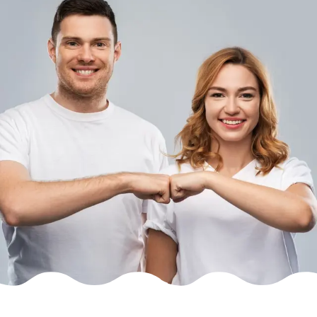
.
frl
€ 24,09
Registratie
:
€ 24,09
Verhuizen
:
€ 32,89
Verlengen
:
.
uk
€ 4,49
Registratie
:
€ 4,49
Verhuizen
:
€ 6,69
Verlengen
:
.
info
€ 17,49
Registratie
:
€ 17,49
Verhuizen
: