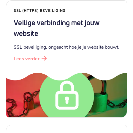
€ 16,59
Registratie
:
€ 16,59
SSL (HTTPS) BEVEILIGING
Verhuizen
:
€ 24,99
Veilige verbinding met jouw
Verlengen
:
website
.
email
SSL beveiliging, ongeacht hoe je je website bouwt.
€ 19,89
Registratie
:
Lees verder
€ 19,89
Verhuizen
:
€ 29,89
Verlengen
:
.
tv
€ 20,59
Registratie
:
€ 20,59
Verhuizen
:
€ 30,89
Verlengen
: