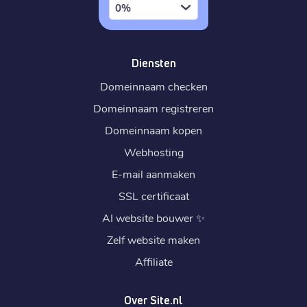
0%
.
top
€ 3,19
Diensten
Registratie
:
€ 3,19
Domeinnaam checken
Verhuizen
:
€ 4,89
Domeinnaam registreren
Verlengen
:
Domeinnaam kopen
.
com.de
Webhosting
€ 3,59
E-mail aanmaken
Registratie
:
€ 3,59
SSL certificaat
Verhuizen
:
€ 4,89
AI website bouwer
✨
Verlengen
:
Zelf website maken
.
ee
Affiliate
€ 5,89
Registratie
:
Over Site.nl
€ 5,89
Verhuizen
: