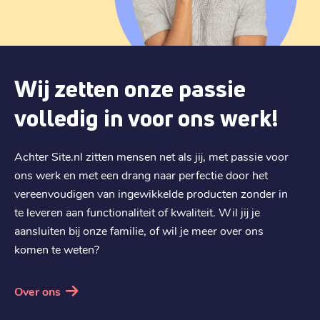
€ 15,39
Verhuizen
:
€ 20,99
Verlengen
:
Wij zetten onze passie
.
business
€ 12,59
Registratie
:
volledig in voor ons werk!
€ 12,59
Verhuizen
:
€ 18,89
Verlengen
:
Achter Site.nl zitten mensen net als jij, met passie voor
ons werk en met een drang naar perfectie door het
vereenvoudigen van ingewikkelde producten zonder in
.
company
te leveren aan functionaliteit of kwaliteit. Wil jij je
€ 13,39
Registratie
:
aansluiten bij onze familie, of wil je meer over ons
€ 13,39
Verhuizen
:
komen te weten?
€ 20,09
Verlengen
:
Over ons
.
lu