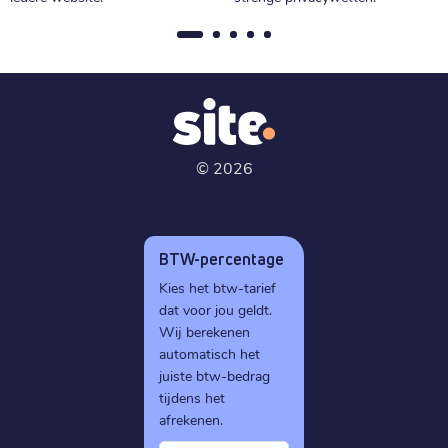
.
digital
€ 26,39
Registratie
:
€ 26,39
Verhuizen
:
€ 39,79
Verlengen
:
©
2026
.
media
€ 28,89
Registratie
:
€ 28,89
Verhuizen
:
BTW-percentage
€ 43,49
Verlengen
:
Kies het btw-tarief
dat voor jou geldt.
Wij berekenen
.
global
automatisch het
€ 64,79
juiste btw-bedrag
Registratie
:
tijdens het
€ 64,79
Verhuizen
:
afrekenen.
€ 92,69
Verlengen
: