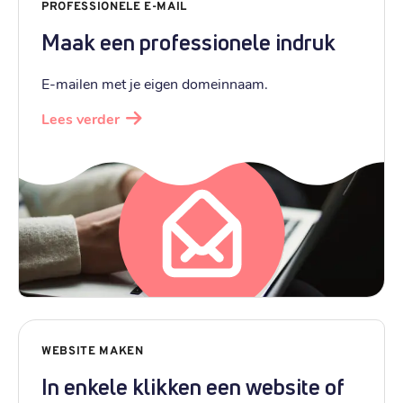
.
life
PROFESSIONELE E-MAIL
€ 23,19
Maak een professionele indruk
Registratie
:
€ 23,19
Verhuizen
:
E-mailen met je eigen domeinnaam.
€ 34,79
Verlengen
:
Lees verder
.
mobi
€ 32,99
Registratie
:
€ 32,99
Verhuizen
:
€ 49,59
Verlengen
:
.
ru
€ 3,79
Registratie
:
WEBSITE MAKEN
€ 4,99
Verhuizen
:
In enkele klikken een website of
€ 7,49
Verlengen
: