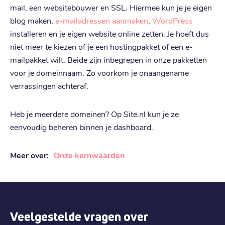
€ 4,99
mail, een websitebouwer en SSL. Hiermee kun je je eigen
Verhuizen
:
blog maken,
e-mailadressen aanmaken
,
WordPress
€ 6,79
Verlengen
:
installeren en je eigen website online zetten. Je hoeft dus
niet meer te kiezen of je een hostingpakket of een e-
.
co
mailpakket wilt. Beide zijn inbegrepen in onze pakketten
€ 21,39
Registratie
:
voor je domeinnaam. Zo voorkom je onaangename
verrassingen achteraf.
€ 21,39
Verhuizen
:
€ 32,09
Verlengen
:
Heb je meerdere domeinen? Op Site.nl kun je ze
eenvoudig beheren binnen je dashboard.
.
online
€ 22,79
Registratie
:
Meer over:
Onze kernwaarden
€ 22,79
Verhuizen
:
€ 34,19
Verlengen
:
Veelgestelde vragen over
.
io