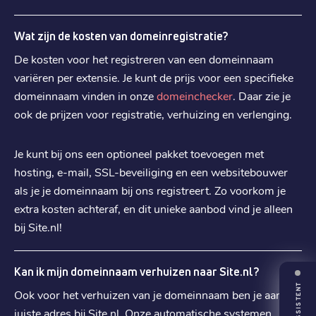
Wat zijn de kosten van domeinregistratie?
.
es
€ 3,99
De kosten voor het registreren van een domeinnaam
Registratie
:
variëren per extensie. Je kunt de prijs voor een specifieke
€ 3,99
Verhuizen
:
domeinnaam vinden in onze
domeinchecker
. Daar zie je
€ 5,49
Verlengen
:
ook de prijzen voor registratie, verhuizing en verlenging.
.
us
Je kunt bij ons een optioneel pakket toevoegen met
€ 5,49
hosting, e-mail, SSL-beveiliging en een websitebouwer
Registratie
:
als je je domeinnaam bij ons registreert. Zo voorkom je
€ 5,49
Verhuizen
:
extra kosten achteraf, en dit unieke aanbod vind je alleen
€ 8,29
Verlengen
:
bij Site.nl!
.
ch
Kan ik mijn domeinnaam verhuizen naar Site.nl?
€ 6,29
Registratie
:
ASSISTENT
Ook voor het verhuizen van je domeinnaam ben je aan het
€ 6,29
Verhuizen
:
juiste adres bij Site.nl. Onze automatische systemen