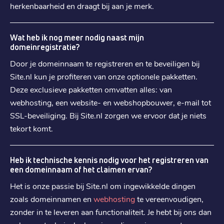
herkenbaarheid en draagt bij aan je merk.
€ 16,59
Verhuizen
:
€ 24,99
Verlengen
:
Wat heb ik nog meer nodig naast mijn
domeinregistratie?
.
blog
Door je domeinnaam te registreren en te beveiligen bij
€ 16,59
Site.nl kun je profiteren van onze optionele pakketten.
Registratie
:
Deze exclusieve pakketten omvatten alles: van
€ 16,59
Verhuizen
:
webhosting, een website- en webshopbouwer, e-mail tot
€ 24,99
Verlengen
:
SSL-beveiliging. Bij Site.nl zorgen we ervoor dat je niets
tekort komt.
.
site
€ 22,79
Registratie
:
Heb ik technische kennis nodig voor het registreren van
een domeinnaam of het claimen ervan?
€ 22,79
Verhuizen
:
Het is onze passie bij Site.nl om ingewikkelde dingen
€ 34,19
Verlengen
:
zoals domeinnamen en
webhosting
te vereenvoudigen,
zonder in te leveren aan functionaliteit. Je hebt bij ons dan
.
store