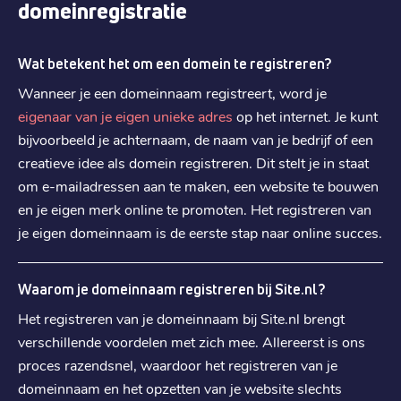
domeinregistratie
€ 41,09
Registratie
:
€ 41,09
Verhuizen
:
Wat betekent het om een domein te registreren?
€ 61,89
Verlengen
:
Wanneer je een domeinnaam registreert, word je
eigenaar van je eigen unieke adres
op het internet. Je kunt
.
it
bijvoorbeeld je achternaam, de naam van je bedrijf of een
€ 3,99
Registratie
:
creatieve idee als domein registreren. Dit stelt je in staat
€ 3,99
om e-mailadressen aan te maken, een website te bouwen
Verhuizen
:
en je eigen merk online te promoten. Het registreren van
€ 5,19
Verlengen
:
je eigen domeinnaam is de eerste stap naar online succes.
.
co.uk
Waarom je domeinnaam registreren bij Site.nl?
€ 4,49
Registratie
:
Het registreren van je domeinnaam bij Site.nl brengt
€ 4,49
Verhuizen
:
verschillende voordelen met zich mee. Allereerst is ons
€ 6,69
Verlengen
:
proces razendsnel, waardoor het registreren van je
domeinnaam en het opzetten van je website slechts