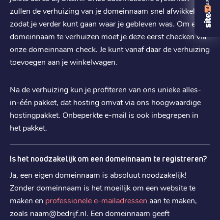
zullen de verhuizing van je domeinnaam snel afwikkelen,
€ 9,39
Verlengen
:
zodat je verder kunt gaan waar je gebleven was. Om een
domeinnaam te verhuizen moet je deze eerst checken via
.
app
onze domeinnaam check. Je kunt vanaf daar de verhuizing
€ 11,69
Registratie
:
toevoegen aan je winkelwagen.
€ 11,69
Verhuizen
:
Na de verhuizing kun je profiteren van ons unieke alles-
€ 17,59
Verlengen
:
in-één pakket, dat hosting omvat via ons hoogwaardige
hostingpakket. Onbeperkte e-mail is ook inbegrepen in
.
me
het pakket.
€ 13,49
Registratie
:
€ 13,49
Verhuizen
:
Is het noodzakelijk om een domeinnaam te registreren?
€ 18,39
Verlengen
:
Ja, een eigen domeinnaam is absoluut noodzakelijk!
Zonder domeinnaam is het moeilijk om een website te
maken en
professionele e-mailadressen
aan te maken,
.
cloud
zoals naam@bedrijf.nl. Een domeinnaam geeft
€ 16,59
Registratie
: