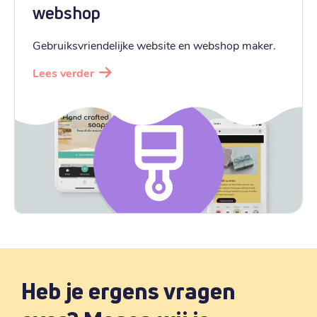
webshop
.
hu
Gebruiksvriendelijke website en webshop maker.
€ 4,89
Registratie
:
Lees verder
€ 23,89
Verhuizen
:
€ 6,69
Verlengen
:
.
link
€ 5,99
Registratie
:
€ 5,99
Verhuizen
:
€ 9,09
Verlengen
:
.
cc
€ 6,69
Heb je ergens vragen
Registratie
:
€ 6,69
Verhuizen
: