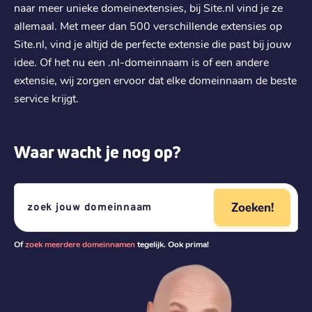
naar meer unieke domeinextensies, bij Site.nl vind je ze
.
no
allemaal. Met meer dan 500 verschillende extensies op
€ 5,89
Site.nl, vind je altijd de perfecte extensie die past bij jouw
Registratie
:
idee. Of het nu een .nl-domeinnaam is of een andere
€ 5,89
Verhuizen
:
extensie, wij zorgen ervoor dat elke domeinnaam de beste
€ 8,89
Verlengen
:
service krijgt.
.
dk
Waar wacht je nog op?
€ 7,39
Registratie
:
€ 7,39
Verhuizen
:
€ 11,09
Verlengen
:
Zoeken!
Of
zoek meerdere domeinnamen
tegelijk. Ook prima!
.
xyz
€ 10,19
Registratie
:
€ 10,19
Verhuizen
: