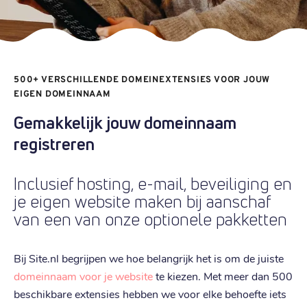
€ 9,79
Registratie
:
€ 9,79
Verhuizen
:
€ 14,79
Verlengen
:
500+ VERSCHILLENDE DOMEINEXTENSIES VOOR JOUW
.
be
EIGEN DOMEINNAAM
€ 5,39
Registratie
:
Gemakkelijk jouw domeinnaam
€ 5,39
Verhuizen
:
registreren
€ 7,29
Verlengen
:
Inclusief hosting, e-mail, beveiliging en
je eigen website maken bij aanschaf
.
org
van een van onze optionele pakketten
€ 8,39
Registratie
:
€ 8,39
Verhuizen
:
Bij Site.nl begrijpen we hoe belangrijk het is om de juiste
€ 12,69
Verlengen
:
domeinnaam voor je website
te kiezen. Met meer dan 500
beschikbare extensies hebben we voor elke behoefte iets