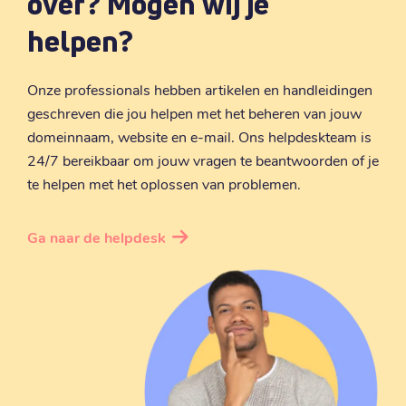
over? Mogen wij je
€ 9,99
Verlengen
:
helpen?
.
page
Onze professionals hebben artikelen en handleidingen
€ 8,49
Registratie
:
geschreven die jou helpen met het beheren van jouw
€ 8,49
Verhuizen
:
domeinnaam, website en e-mail. Ons helpdeskteam is
€ 12,69
24/7 bereikbaar om jouw vragen te beantwoorden of je
Verlengen
:
te helpen met het oplossen van problemen.
.
sk
Ga naar de helpdesk
€ 9,69
Registratie
:
€ 9,69
Verhuizen
:
€ 13,19
Verlengen
:
.
ie
€ 11,59
Registratie
: