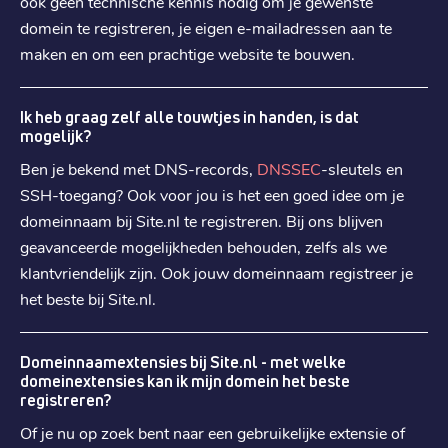
ook geen technische kennis nodig om je gewenste
€ 34,59
domein te registreren, je eigen e-mailadressen aan te
Registratie
:
maken en om een prachtige website te bouwen.
€ 34,59
Verhuizen
:
€ 52,09
Verlengen
:
Ik heb graag zelf alle touwtjes in handen, is dat
mogelijk?
.
tech
Ben je bekend met DNS-records,
DNSSEC
-sleutels en
€ 40,29
Registratie
:
SSH-toegang? Ook voor jou is het een goed idee om je
€ 40,29
domeinnaam bij Site.nl te registreren. Bij ons blijven
Verhuizen
:
geavanceerde mogelijkheden behouden, zelfs als we
€ 60,69
Verlengen
:
klantvriendelijk zijn. Ook jouw domeinnaam registreer je
het beste bij Site.nl.
.
in
€ 4,69
Registratie
:
Domeinnaamextensies bij Site.nl - met welke
€ 4,69
domeinextensies kan ik mijn domein het beste
Verhuizen
:
registreren?
€ 6,99
Verlengen
:
Of je nu op zoek bent naar een gebruikelijke extensie of