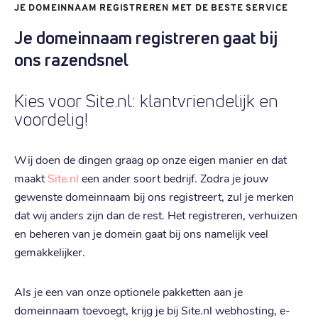
€ 26,29
Verlengen
:
JE DOMEINNAAM REGISTREREN MET DE BESTE SERVICE
Je domeinnaam registreren gaat bij
.
brussels
ons razendsnel
€ 19,29
Registratie
:
€ 19,29
Kies voor Site.nl: klantvriendelijk en
Verhuizen
:
voordelig!
€ 26,39
Verlengen
:
Wij doen de dingen graag op onze eigen manier en dat
.
pl
maakt
Site.nl
een ander soort bedrijf. Zodra je jouw
€ 3,59
Registratie
:
gewenste domeinnaam bij ons registreert, zul je merken
€ 3,59
Verhuizen
:
dat wij anders zijn dan de rest. Het registreren, verhuizen
en beheren van je domein gaat bij ons namelijk veel
€ 17,49
Verlengen
:
gemakkelijker.
.
fr
Als je een van onze optionele pakketten aan je
€ 4,99
Registratie
:
domeinnaam toevoegt, krijg je bij Site.nl webhosting, e-