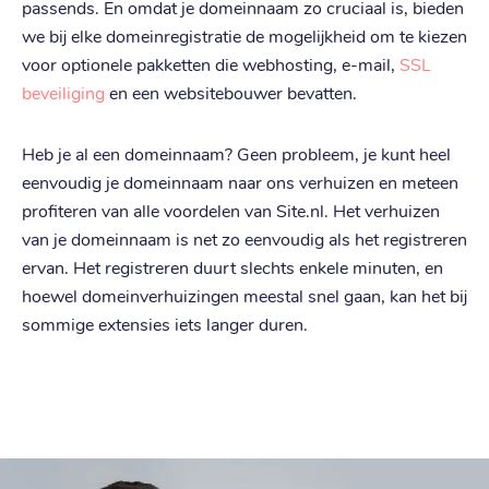
.
de
passends. En omdat je domeinnaam zo cruciaal is, bieden
we bij elke domeinregistratie de mogelijkheid om te kiezen
€ 2,09
Registratie
:
voor optionele pakketten die webhosting, e-mail,
SSL
€ 2,09
Verhuizen
:
beveiliging
en een websitebouwer bevatten.
€ 2,79
Verlengen
:
Heb je al een domeinnaam? Geen probleem, je kunt heel
.
nu
eenvoudig je domeinnaam naar ons verhuizen en meteen
profiteren van alle voordelen van Site.nl. Het verhuizen
€ 16,19
Registratie
:
van je domeinnaam is net zo eenvoudig als het registreren
€ 16,19
Verhuizen
:
ervan. Het registreren duurt slechts enkele minuten, en
€ 23,19
Verlengen
:
hoewel domeinverhuizingen meestal snel gaan, kan het bij
sommige extensies iets langer duren.
.
amsterdam
€ 24,09
Registratie
:
€ 24,09
Verhuizen
:
€ 32,89
Verlengen
: