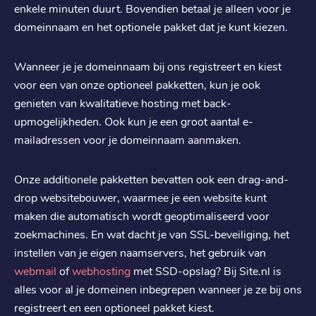
enkele minuten duurt. Bovendien betaal je alleen voor je
.
dev
domeinnaam en het optionele pakket dat je kunt kiezen.
€ 10,09
Registratie
:
€ 10,09
Verhuizen
:
Wanneer je je domeinnaam bij ons registreert en kiest
€ 15,19
Verlengen
:
voor een van onze optioneel pakketten, kun je ook
genieten van kwalitatieve hosting met back-
upmogelijkheden. Ook kun je een groot aantal e-
.
vlaanderen
mailadressen voor je domeinnaam aanmaken.
€ 19,29
Registratie
:
€ 19,29
Verhuizen
:
Onze additionele pakketten bevatten ook een drag-and-
€ 26,39
Verlengen
:
drop websitebouwer, waarmee je een website kunt
maken die automatisch wordt geoptimaliseerd voor
zoekmachines. En wat dacht je van SSL-beveiliging, het
.
shop
instellen van je eigen naamservers, het gebruik van
€ 24,79
Registratie
:
webmail
of
webhosting
met SSD-opslag? Bij Site.nl is
€ 24,79
Verhuizen
:
alles voor al je domeinen inbegrepen wanneer je ze bij ons
€ 37,29
registreert en een optioneel pakket kiest.
Verlengen
: