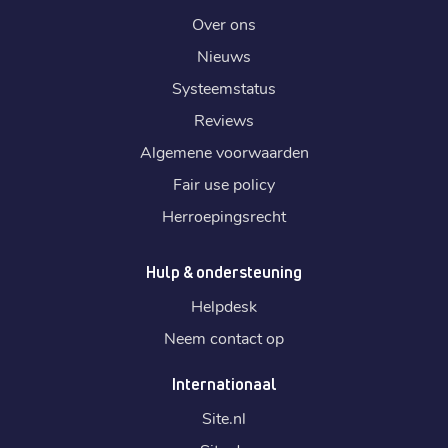
Over ons
€ 7,99
Verlengen
:
Nieuws
Systeemstatus
.
work
Reviews
€ 6,79
Registratie
:
Algemene voorwaarden
€ 6,79
Verhuizen
:
Fair use policy
€ 10,29
Verlengen
:
Herroepingsrecht
.
at
Hulp & ondersteuning
€ 8,19
Registratie
:
Helpdesk
€ 8,19
Verhuizen
:
Neem contact op
€ 11,19
Verlengen
:
Internationaal
.
cn
Site.
nl