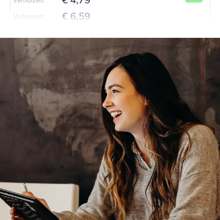
€ 6,59
Verlengen
:
.
com
€ 8,69
Registratie
:
€ 8,69
Verhuizen
:
€ 13,09
Verlengen
:
.
eu
€ 4,49
Registratie
:
€ 4,49
Verhuizen
:
€ 6,19
Verlengen
:
.
net