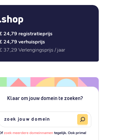
.shop
€ 24,79
registratieprijs
€ 24,79
verhuisprijs
€ 37,29
Verlengingsprijs / jaar
Klaar om jouw domein te zoeken?
Of
zoek meerdere domeinnamen
tegelijk. Ook prima!