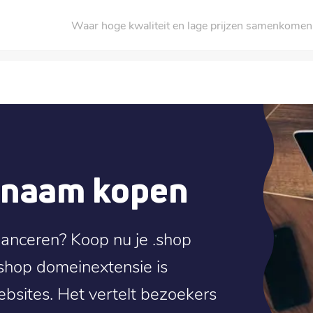
Waar hoge kwaliteit en lage prijzen samenkomen
nnaam kopen
 lanceren? Koop nu je .shop
.shop domeinextensie is
bsites. Het vertelt bezoekers