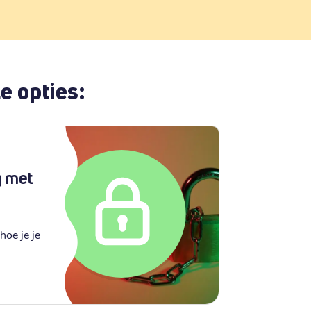
e opties:
g met
hoe je je