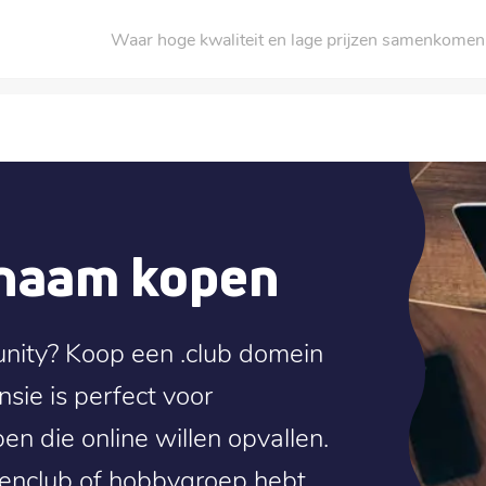
Waar hoge kwaliteit en lage prijzen samenkomen
nnaam kopen
unity? Koop een .club domein
nsie is perfect voor
en die online willen opvallen.
kenclub of hobbygroep hebt,