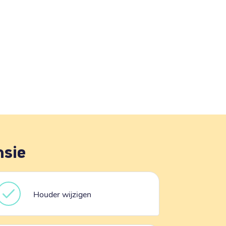
nsie
Houder wijzigen