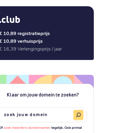
.club
€ 10,89
registratieprijs
€ 10,89
verhuisprijs
€ 16,39
Verlengingsprijs / jaar
Klaar om jouw domein te zoeken?
Of
zoek meerdere domeinnamen
tegelijk. Ook prima!