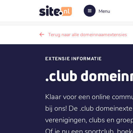
Menu
Terug naar alle domeinnaamextensies
EXTENSIE INFORMATIE
.club domei
Klaar voor een online comm
bij ons! De .club domeinexte
verenigingen, clubs en groep
Of je nu een sportclub, boe