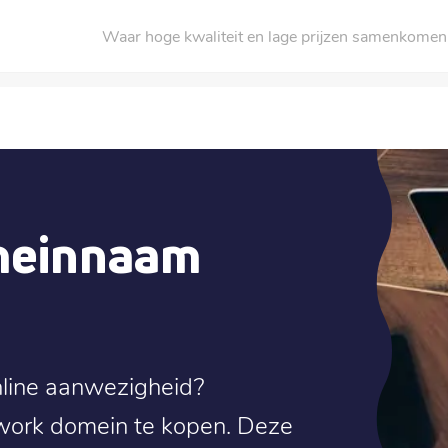
Waar hoge kwaliteit en lage prijzen samenkomen
meinnaam
nline aanwezigheid?
ork domein te kopen. Deze