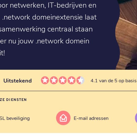
oor netwerken, IT-bedrijven en
 .network domeinextensie laat
n samenwerking centraal staan
reer nu jouw .network domein
t!
Uitstekend
4.1 van de 5 op basi
ZE DIENSTEN
SL beveiliging
E-mail adressen