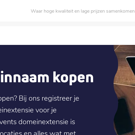
Waar hoge kwaliteit en lage prijzen samenkomen
einnaam kopen
pen? Bij ons registreer je
inextensie voor je
ents domeinextensie is
locaties en alles wat met