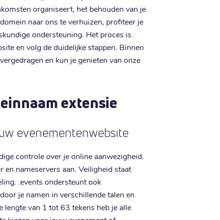
nkomsten organiseert, het behouden van je
s domein naar ons te verhuizen, profiteer je
eskundige ondersteuning. Het proces is
site en volg de duidelijke stappen. Binnen
overgedragen en kun je genieten van onze
meinnaam extensie
 jouw evenementenwebsite
ledige controle over je online aanwezigheid.
en nameservers aan. Veiligheid staat
ing. .events ondersteunt ook
oor je namen in verschillende talen en
 lengte van 1 tot 63 tekens heb je alle
te kiezen voor jouw evenement of