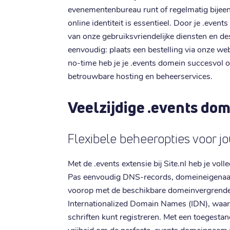
evenementenbureau runt of regelmatig bijee
online identiteit is essentieel. Door je .event
van onze gebruiksvriendelijke diensten en d
eenvoudig: plaats een bestelling via onze web
no-time heb je je .events domein succesvol 
betrouwbare hosting en beheerservices.
Veelzijdige .events do
Flexibele beheeropties voor
Met de .events extensie bij Site.nl heb je vol
Pas eenvoudig DNS-records, domeineigenaar 
voorop met de beschikbare domeinvergrendel
Internationalized Domain Names (IDN), waard
schriften kunt registreren. Met een toegestane
vrijheid om de perfecte .events domeinnaam 