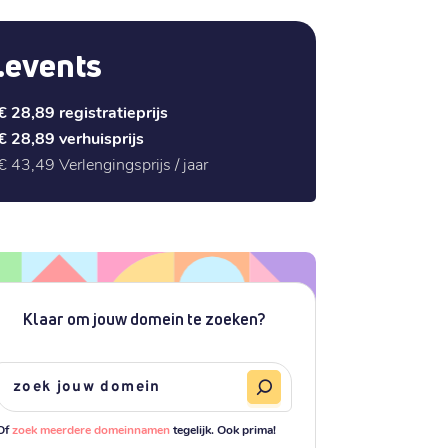
.events
€ 28,89
registratieprijs
€ 28,89
verhuisprijs
€ 43,49
Verlengingsprijs / jaar
Klaar om jouw domein te zoeken?
Of
zoek meerdere domeinnamen
tegelijk. Ook prima!