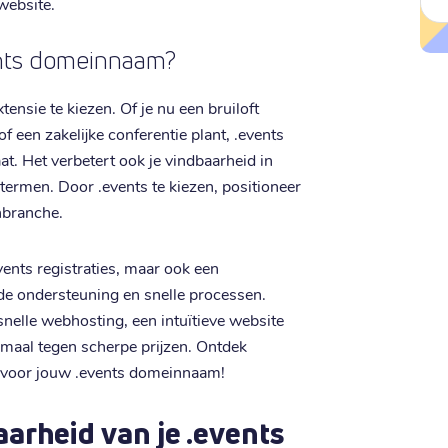
website.
ents domeinnaam?
tensie te kiezen. Of je nu een bruiloft
f een zakelijke conferentie plant, .events
t. Het verbetert ook je vindbaarheid in
rmen. Door .events te kiezen, positioneer
nbranche.
events registraties, maar ook een
nde ondersteuning en snelle processen.
snelle webhosting, een intuïtieve website
emaal tegen scherpe prijzen. Ontdek
 voor jouw .events domeinnaam!
arheid van je .events