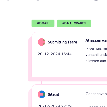
#
E-MAIL
#
E-MAILVRAGEN
Aliassen va
Submitting Terra
Ik verhuis m
20-12-2024 16:44
verschillend
aliassen aan
Goedenavon
Site.nl
20-12-2024 22:29
Ik neem aan 