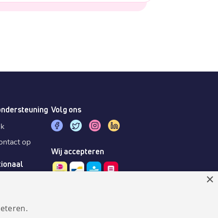
ondersteuning
Volg ons
sk
ntact op
Wij accepteren
tionaal
×
eteren.