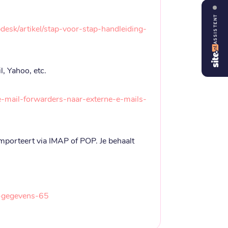
ASSISTENT
lpdesk/artikel/stap-voor-stap-handleiding-
, Yahoo, etc.
n-e-mail-forwarders-naar-externe-e-mails-
 importeert via IMAP of POP. Je behaalt 
tp-gegevens-65