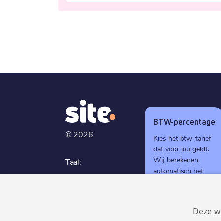
BTW-percentage
©
2026
Kies het btw-tarief
dat voor jou geldt.
Wij berekenen
Taal:
automatisch het
Nederlands
juiste btw-bedrag
tijdens het
GDPR
afrekenen.
compliant
Deze w