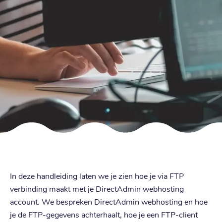
In deze handleiding laten we je zien hoe je via FTP
verbinding maakt met je DirectAdmin webhosting
account. We bespreken DirectAdmin webhosting en hoe
je de FTP-gegevens achterhaalt, hoe je een FTP-client