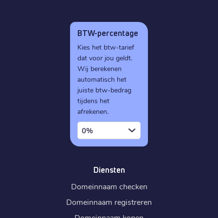
BTW-percentage
Kies het btw-tarief
dat voor jou geldt.
Wij berekenen
automatisch het
juiste btw-bedrag
tijdens het
afrekenen.
0%
Diensten
Domeinnaam checken
Domeinnaam registreren
Domeinnaam kopen