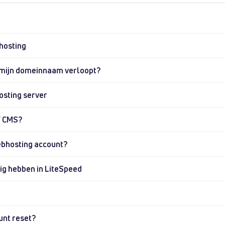
hosting
 mijn domeinnaam verloopt?
osting server
 / CMS?
ebhosting account?
ig hebben in LiteSpeed
unt reset?