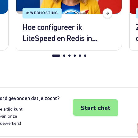
#
WEBHOSTING
Hoe configureer ik
LiteSpeed en Redis in
WordPress?
ord gevonden dat je zocht?
Start chat
e altijd kunt
 van onze
edewerkers!