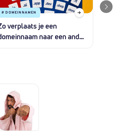
#
DOMEINNAMEN
#
WEBHOS
Zo verplaats je een
Hoe ins
domeinnaam naar een ander
met Sof
pakket
DirectA