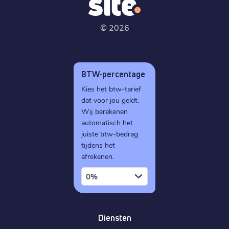
©
2026
BTW-percentage
Kies het btw-tarief
dat voor jou geldt.
Wij berekenen
automatisch het
juiste btw-bedrag
tijdens het
afrekenen.
0%
Diensten