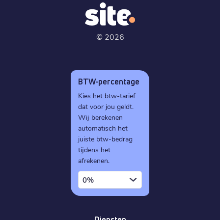
©
2026
BTW-percentage
Kies het btw-tarief
dat voor jou geldt.
Wij berekenen
automatisch het
juiste btw-bedrag
tijdens het
afrekenen.
0%
Diensten