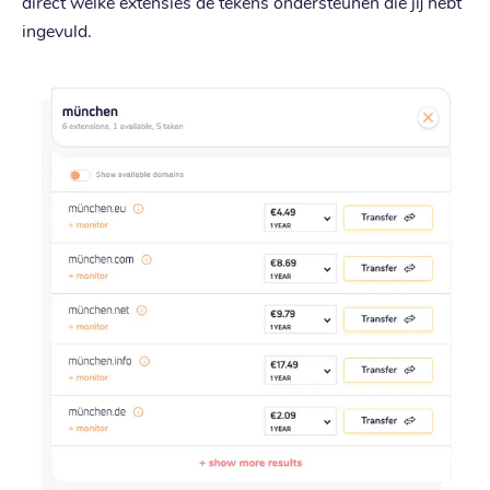
direct welke extensies de tekens ondersteunen die jij hebt
ingevuld.