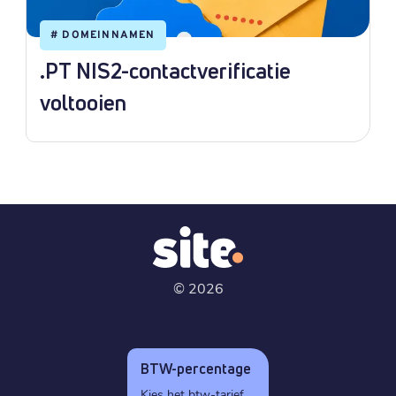
#
DOMEINNAMEN
.PT NIS2-contactverificatie
voltooien
©
2026
BTW-percentage
Kies het btw-tarief