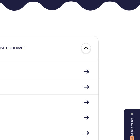
bsitebouwer.
ASSISTENT