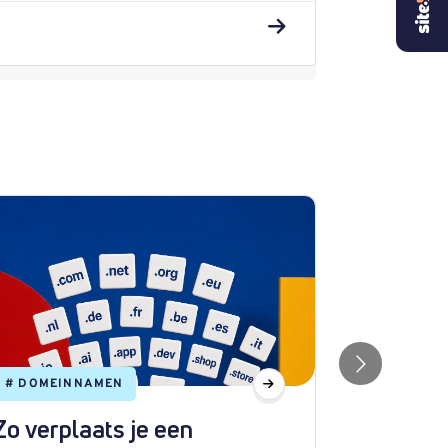
#
DOMEINNAMEN
#
WEBHOS
Zo verplaats je een
Hoe ins