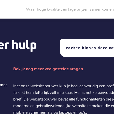
Waar hoge kwaliteit en lage prijzen samenkomen
r hulp
Bekijk nog meer veelgestelde vragen
 met
Met onze websitebouwer kun je heel eenvoudig een pro
Je klikt hem letterlijk zelf in elkaar. Het is net zo eenvou
brief. De websitebouwer bevat alle functionaliteiten die
moderne en gebruiksvriendelijke website te maken die er
mobiele schermen als op laptops en pc's.