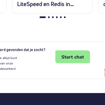
LiteSpeed en Redis in
WordPress?
ord gevonden dat je zocht?
Start chat
e altijd kunt
 van onze
edewerkers!