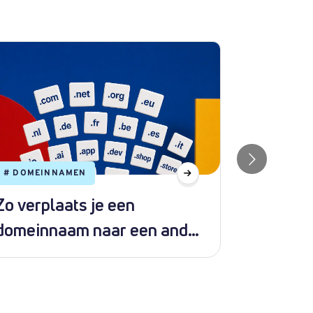
#
DOMEINNAMEN
#
WEBHOS
Zo verplaats je een
Hoe ins
domeinnaam naar een ander
met Sof
pakket
DirectA