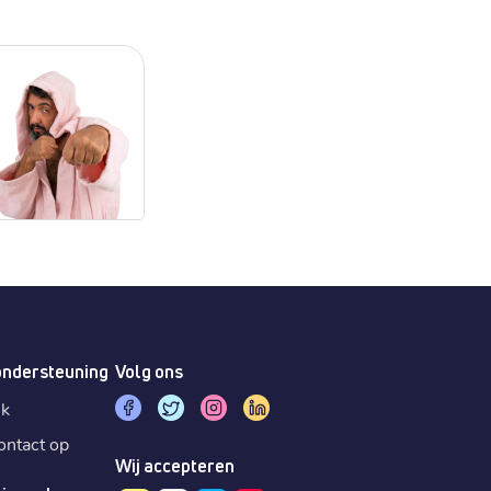
ondersteuning
Volg ons
sk
ntact op
Wij accepteren