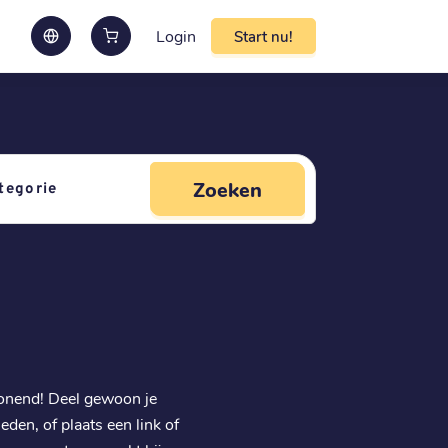
Login
Start nu!
Zoeken
lonend! Deel gewoon je
leden, of plaats een link of