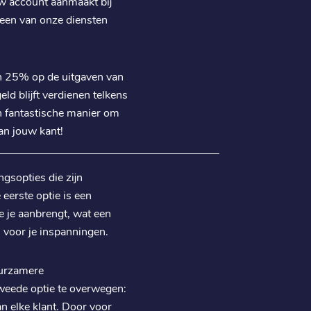
w account aanmaakt bij
s een van onze diensten
n 25% op de uitgaven van
ld blijft verdienen telkens
n fantastische manier om
an jouw kant!
ngsopties die zijn
eerste optie is een
 je aanbrengt, wat een
 voor je inspanningen.
uurzamere
weede optie te overwegen:
 elke klant. Door voor