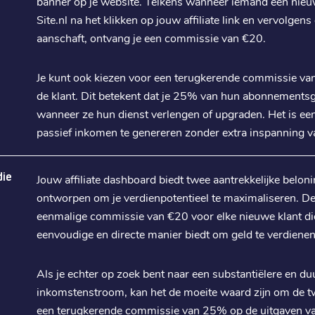
banner op je website. Telkens wanneer iemand een nieu
Site.nl na het klikken op jouw affiliate link en vervolgen
aanschaft, ontvang je een commissie van €20.
Je kunt ook kiezen voor een terugkerende commissie va
de klant. Dit betekent dat je 25% van hun abonnementsge
wanneer ze hun dienst verlengen of upgraden. Het is ee
passief inkomen te genereren zonder extra inspanning v
die
Jouw affiliate dashboard biedt twee aantrekkelijke beloni
ontworpen om je verdienpotentieel te maximaliseren. De 
eenmalige commissie van €20 voor elke nieuwe klant die
eenvoudige en directe manier biedt om geld te verdienen
Als je echter op zoek bent naar een substantiëlere en d
inkomstenstroom, kan het de moeite waard zijn om de t
een terugkerende commissie van 25% op de uitgaven van