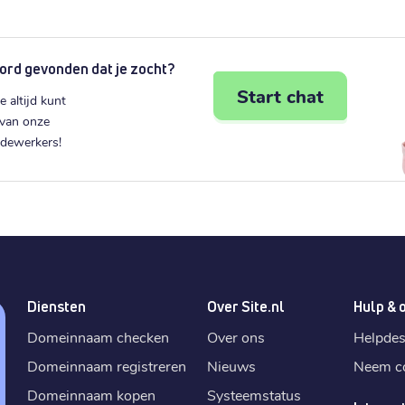
ord gevonden dat je zocht?
Start chat
e altijd kunt
 van onze
edewerkers!
Diensten
Over Site.nl
Hulp & 
Domeinnaam checken
Over ons
Helpde
Domeinnaam registreren
Nieuws
Neem co
Domeinnaam kopen
Systeemstatus