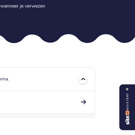
en wanneer je verwezen
amma.
ASSISTENT