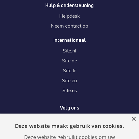
Hulp & ondersteuning
Helpdesk
Neem contact op
Internationaal
Site.
nl
Site.
de
Site.
fr
Site.
eu
Site.
es
Volg ons
×
Deze website maakt gebruik van cookies.
Wij accepteren
Deze website gebruikt cookies om uw