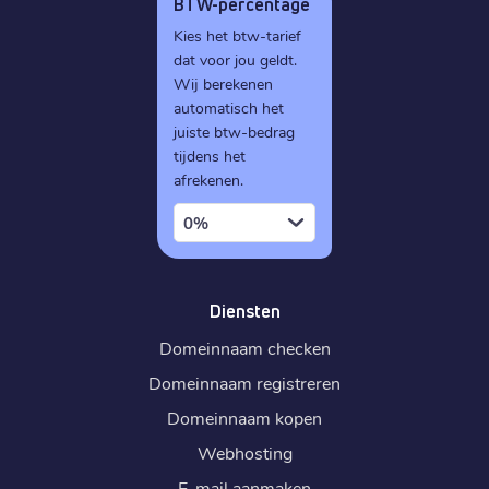
BTW-percentage
Kies het btw-tarief
dat voor jou geldt.
Wij berekenen
automatisch het
juiste btw-bedrag
tijdens het
afrekenen.
0%
Diensten
Domeinnaam checken
Domeinnaam registreren
Domeinnaam kopen
Webhosting
E-mail aanmaken