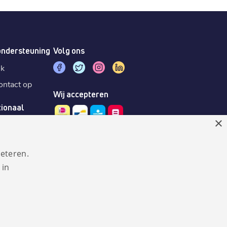
ondersteuning
Volg ons
sk
ntact op
Wij accepteren
tionaal
×
eteren.
 in