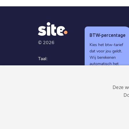
BTW-percentage
©
2026
Kies het btw-tarief
dat voor jou geldt.
Wij berekenen
Taal:
automatisch het
Nederlands
juiste btw-bedrag
tijdens het
GDPR
afrekenen.
compliant
Deze w
Do
0%