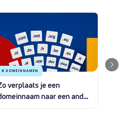
#
DOMEINNAMEN
#
WEBHOS
Zo verplaats je een
Hoe ins
domeinnaam naar een ander
met Sof
pakket
DirectA