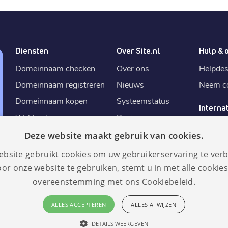
Diensten
Over Site.nl
Hulp & 
Domeinnaam checken
Over ons
Helpde
Domeinnaam registreren
Nieuws
Neem co
Domeinnaam kopen
Systeemstatus
Interna
Webhosting
Reviews
Site.
nl
E-mail aanmaken
Algemene
Deze website maakt gebruik van cookies.
Site.
de
voorwaarden
SSL certificaat
ebsite gebruikt cookies om uw gebruikerservaring te verb
Site.
fr
Fair use policy
AI website bouwer
✨
or onze website te gebruiken, stemt u in met alle cookies
Site.
eu
Herroepingsrecht
overeenstemming met ons Cookiebeleid.
Zelf website maken
Site.
es
Affiliate
ALLES ACCEPTEREN
ALLES AFWIJZEN
DETAILS WEERGEVEN