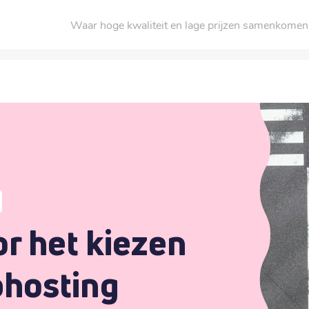
Waar hoge kwaliteit en lage prijzen samenkomen
r het kiezen
bhosting