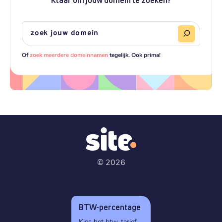
Of
zoek meerdere domeinnamen
tegelijk. Ook prima!
©
2026
BTW-percentage
Kies het btw-tarief