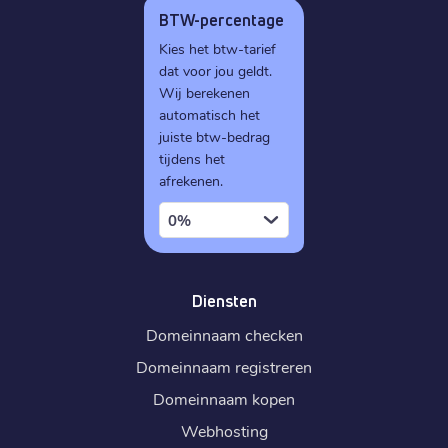
BTW-percentage
Kies het btw-tarief
dat voor jou geldt.
Wij berekenen
automatisch het
juiste btw-bedrag
tijdens het
afrekenen.
0%
Diensten
Domeinnaam checken
Domeinnaam registreren
Domeinnaam kopen
Webhosting