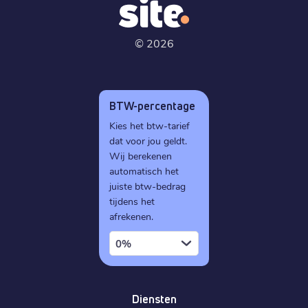
©
2026
BTW-percentage
Kies het btw-tarief
dat voor jou geldt.
Wij berekenen
automatisch het
juiste btw-bedrag
tijdens het
afrekenen.
0%
Diensten