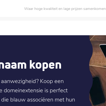
Waar hoge kwaliteit en lage prijzen samenkomen
nnaam kopen
ne aanwezigheid? Koop een
ue domeinextensie is perfect
n die blauw associëren met hun