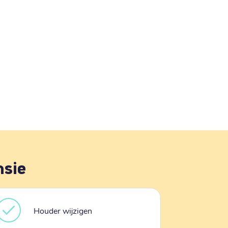
nsie
Houder wijzigen