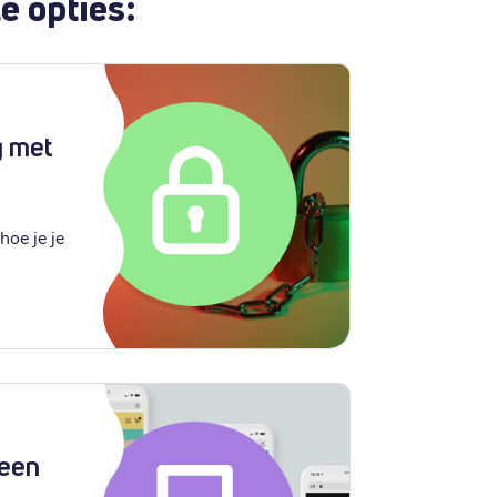
e opties:
g met
hoe je je
 een