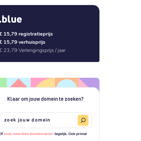
.blue
€ 15,79
registratieprijs
€ 15,79
verhuisprijs
€ 23,79
Verlengingsprijs / jaar
Klaar om jouw domein te zoeken?
Of
zoek meerdere domeinnamen
tegelijk. Ook prima!