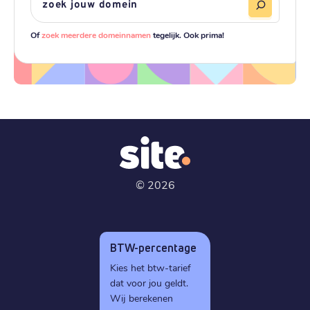
Of
zoek meerdere domeinnamen
tegelijk. Ook prima!
©
2026
BTW-percentage
Kies het btw-tarief
dat voor jou geldt.
Wij berekenen