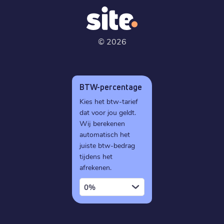
©
2026
BTW-percentage
Kies het btw-tarief
dat voor jou geldt.
Wij berekenen
automatisch het
juiste btw-bedrag
tijdens het
afrekenen.
0%