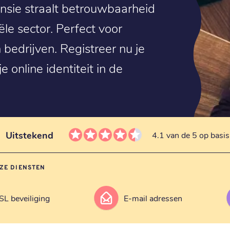
nsie straalt betrouwbaarheid
iële sector. Perfect voor
 bedrijven. Registreer nu je
e online identiteit in de
Uitstekend
4.1 van de 5 op basi
ZE DIENSTEN
SL beveiliging
E-mail adressen