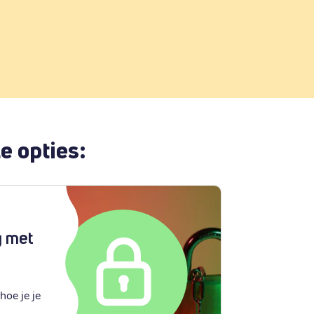
e opties:
g met
hoe je je