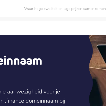
Waar hoge kwaliteit en lage prijzen samenkomen
meinnaam
line aanwezigheid voor je
en .finance domeinnaam bij