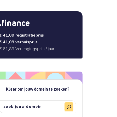
.finance
€ 41,09
registratieprijs
€ 41,09
verhuisprijs
€ 61,89
Verlengingsprijs / jaar
Klaar om jouw domein te zoeken?