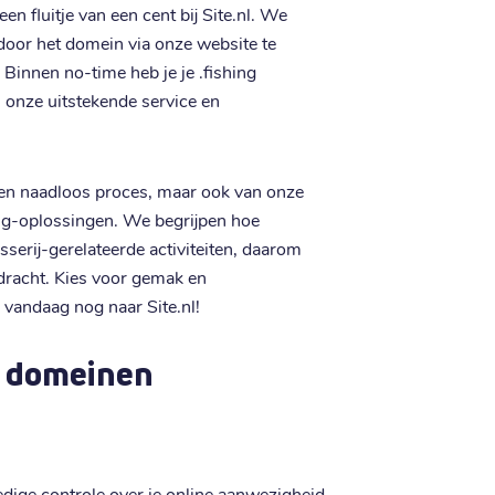
n fluitje van een cent bij Site.nl. We
door het domein via onze website te
 Binnen no-time heb je je .fishing
 onze uitstekende service en
n een naadloos proces, maar ook van onze
ng-oplossingen. We begrijpen hoe
isserij-gerelateerde activiteiten, daarom
rdracht. Kies voor gemak en
 vandaag nog naar Site.nl!
g domeinen
ledige controle over je online aanwezigheid.