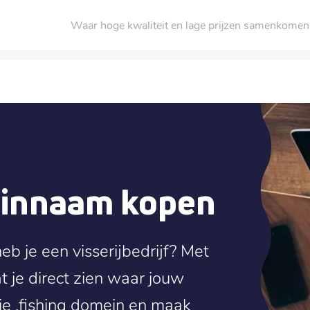
Waar hoge kwaliteit en lage prijzen samenkomen
einnaam kopen
eb je een visserijbedrijf? Met
t je direct zien waar jouw
je .fishing domein en maak