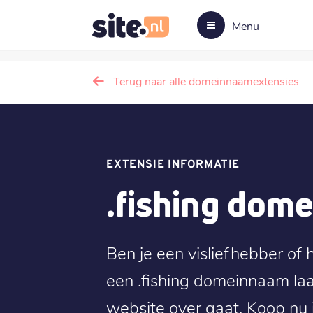
Menu
Terug naar alle domeinnaamextensies
EXTENSIE INFORMATIE
.fishing dom
Ben je een visliefhebber of h
een .fishing domeinnaam laa
website over gaat. Koop nu 