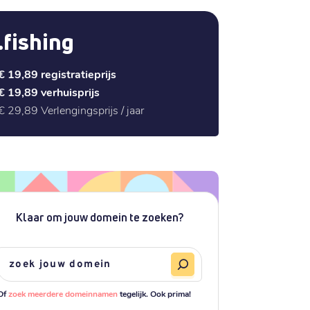
.fishing
€ 19,89
registratieprijs
€ 19,89
verhuisprijs
€ 29,89
Verlengingsprijs / jaar
Klaar om jouw domein te zoeken?
Of
zoek meerdere domeinnamen
tegelijk. Ook prima!