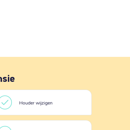
nsie
Houder wijzigen