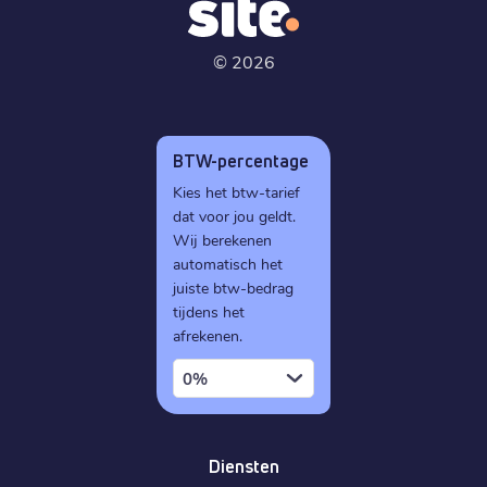
©
2026
BTW-percentage
Kies het btw-tarief
dat voor jou geldt.
Wij berekenen
automatisch het
juiste btw-bedrag
tijdens het
afrekenen.
0%
Diensten