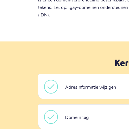
tekens. Let op: .gay-domeinen ondersteunen
(IDN).
Ker
Adresinformatie wijzigen
Domein tag