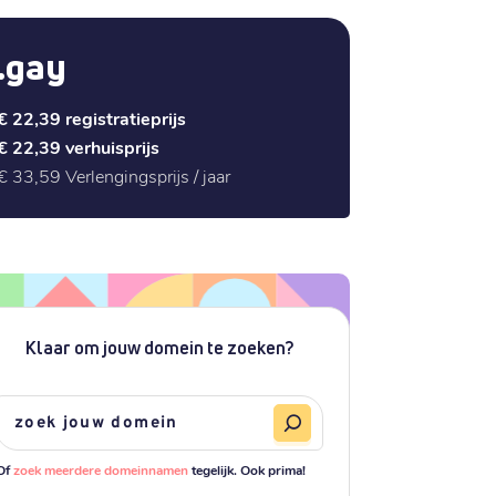
.gay
€ 22,39
registratieprijs
€ 22,39
verhuisprijs
€ 33,59
Verlengingsprijs / jaar
Klaar om jouw domein te zoeken?
Of
zoek meerdere domeinnamen
tegelijk. Ook prima!