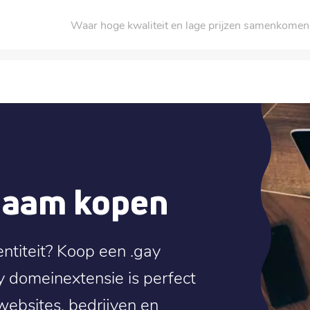
Waar hoge kwaliteit en lage prijzen samenkomen
naam kopen
entiteit? Koop een .gay
 domeinextensie is perfect
ebsites, bedrijven en