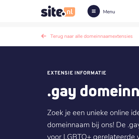
Menu
Terug naar alle domeinnaamextensies
EXTENSIE INFORMATIE
.gay domein
Zoek je een unieke online id
domeinnaam bij ons! De .gay
voor LGBTQ+ gerelateerde w