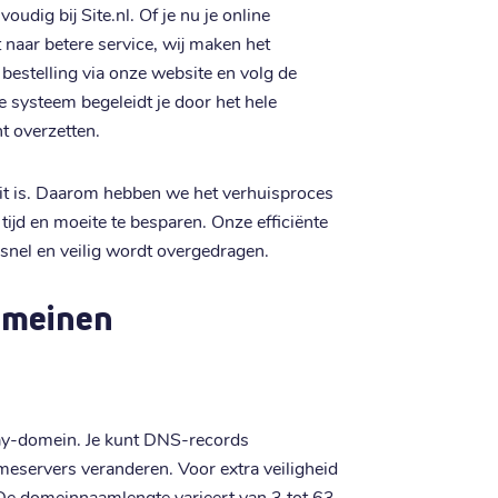
udig bij Site.nl. Of je nu je online
 naar betere service, wij maken het
 bestelling via onze website en volg de
 systeem begeleidt je door het hele
t overzetten.
teit is. Daarom hebben we het verhuisproces
ijd en moeite te besparen. Onze efficiënte
snel en veilig wordt overgedragen.
omeinen
 .gay-domein. Je kunt DNS-records
eservers veranderen. Voor extra veiligheid
De domeinnaamlengte varieert van 3 tot 63