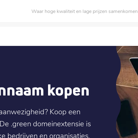
Waar hoge kwaliteit en lage prijzen samenkomen
innaam kopen
 aanwezigheid? Koop een
De .green domeinextensie is
ke bedrijven en organisaties.