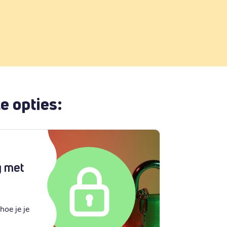
e opties:
g met
hoe je je