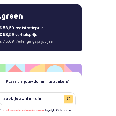
.green
€ 53,59
registratieprijs
€ 53,59
verhuisprijs
€ 76,69
Verlengingsprijs / jaar
Klaar om jouw domein te zoeken?
Of
zoek meerdere domeinnamen
tegelijk. Ook prima!