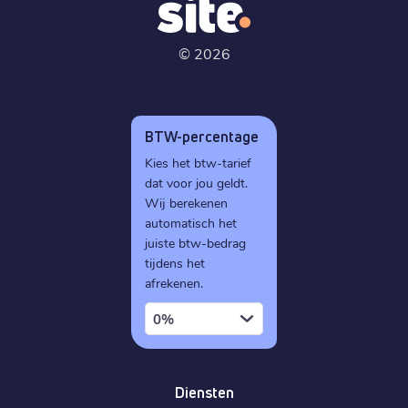
©
2026
BTW-percentage
Kies het btw-tarief
dat voor jou geldt.
Wij berekenen
automatisch het
juiste btw-bedrag
tijdens het
afrekenen.
0%
Diensten