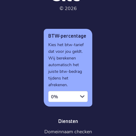
©
2026
BTW-percentage
Kies het btw-tarief
dat voor jou geldt.
Wij berekenen
automatisch het
juiste btw-bedrag
tijdens het
afrekenen.
0%
Diensten
Domeinnaam checken