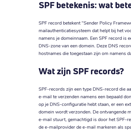
SPF betekenis: wat bet
SPF record betekent "Sender Policy Framewor
mailauthenticatiesysteem dat helpt bij het 
namens je domeinnaam. Een SPF record is ee
DNS-zone van een domein. Deze DNS record b
hostnames die toegestaan ​​zijn om namens d
Wat zijn SPF records?
SPF-records zijn een type DNS-record die a
e-mail te verzenden namens een bepaald dome
op je DNS-configuratie hebt staan, er een ext
domein wordt verzonden. De ontvangende mail
e-mail stuurt, gemachtigd is door het SPF-rec
de e-mailprovider de e-mail markeren als sp