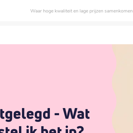
Waar hoge kwaliteit en lage prijzen samenkomen
itgelegd - Wat
stel ik het in?