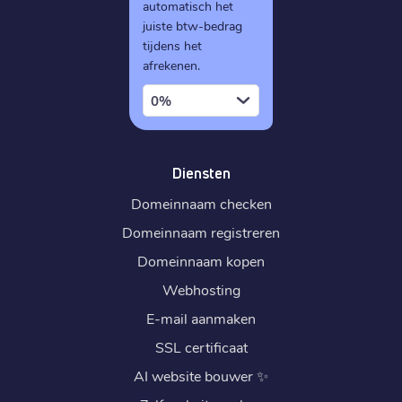
automatisch het
juiste btw-bedrag
tijdens het
afrekenen.
0%
Diensten
Domeinnaam checken
Domeinnaam registreren
Domeinnaam kopen
Webhosting
E-mail aanmaken
SSL certificaat
AI website bouwer
✨