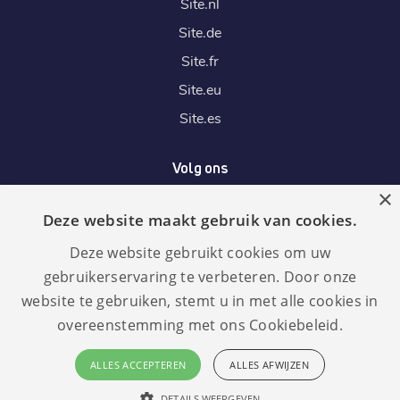
Site.
nl
Site.
de
Site.
fr
Site.
eu
Site.
es
Volg ons
×
Deze website maakt gebruik van cookies.
Wij accepteren
Deze website gebruikt cookies om uw
gebruikerservaring te verbeteren. Door onze
website te gebruiken, stemt u in met alle cookies in
overeenstemming met ons Cookiebeleid.
Taal:
GDPR
ALLES ACCEPTEREN
ALLES AFWIJZEN
compliant
Nederlands
DETAILS WEERGEVEN