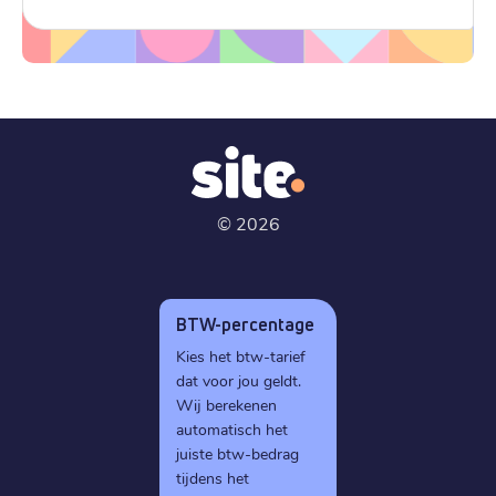
©
2026
BTW-percentage
Kies het btw-tarief
dat voor jou geldt.
Wij berekenen
automatisch het
juiste btw-bedrag
tijdens het