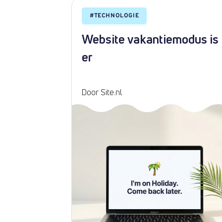
#
TECHNOLOGIE
nnaam?
Website vakantiemodus is
kenis
er
Door Site.nl