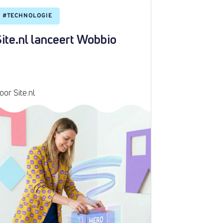
#
TECHNOLOGIE
#
SITENIEUW
ite.nl lanceert Wobbio
Bouw je w
met AI
oor Site.nl
Door Site.nl