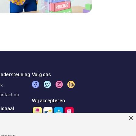
ondersteuning
Volg ons
sk
ntact op
Wij accepteren
tionaal
×