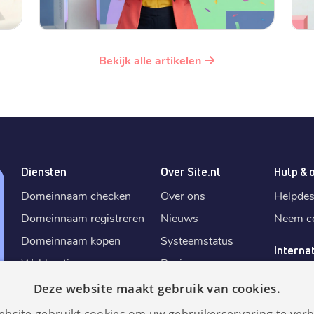
Bekijk alle artikelen
Diensten
Over Site.nl
Hulp & 
Domeinnaam checken
Over ons
Helpde
Domeinnaam registreren
Nieuws
Neem co
Domeinnaam kopen
Systeemstatus
Interna
Webhosting
Reviews
Site.
nl
E-mail aanmaken
Algemene
Deze website maakt gebruik van cookies.
Site.
de
voorwaarden
SSL certificaat