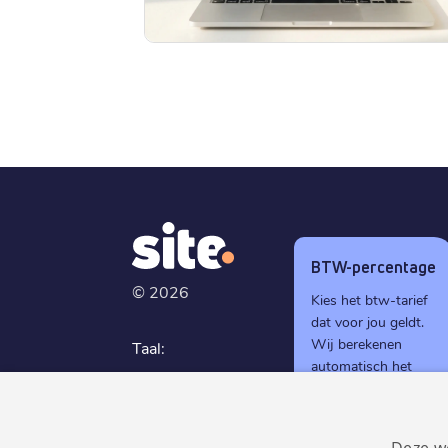
BTW-percentage
©
2026
Kies het btw-tarief
dat voor jou geldt.
Wij berekenen
Taal:
automatisch het
Nederlands
juiste btw-bedrag
tijdens het
GDPR
afrekenen.
compliant