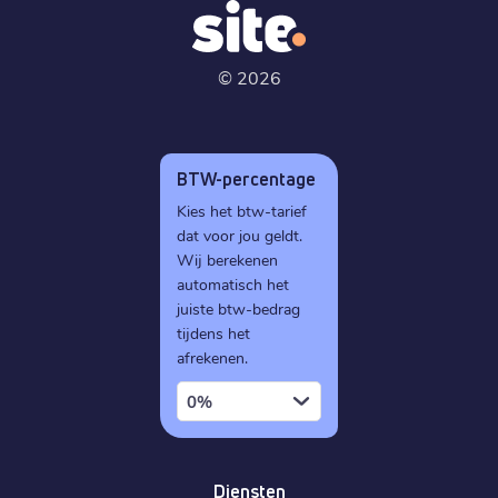
©
2026
BTW-percentage
Kies het btw-tarief
dat voor jou geldt.
Wij berekenen
automatisch het
juiste btw-bedrag
tijdens het
afrekenen.
0%
Diensten