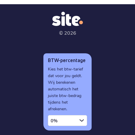
©
2026
BTW-percentage
Kies het btw-tarief
dat voor jou geldt.
Wij berekenen
automatisch het
juiste btw-bedrag
tijdens het
afrekenen.
0%