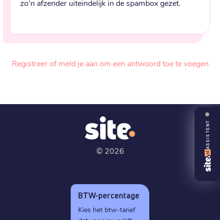
zo'n afzender uiteindelijk in de spambox gezet.
Registreer of meld je aan om een antwoord toe te voegen
ASSISTENT
©
2026
BTW-percentage
Kies het btw-tarief