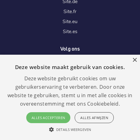
Site.
de
Site.
fr
Site.
eu
Site.
es
Volg ons
×
Deze website maakt gebruik van cookies.
Wij accepteren
Deze website gebruikt cookies om uw
gebruikerservaring te verbeteren. Door onze
website te gebruiken, stemt u in met alle cookies in
overeenstemming met ons Cookiebeleid.
Taal:
GDPR
ALLES ACCEPTEREN
ALLES AFWIJZEN
compliant
Nederlands
DETAILS WEERGEVEN