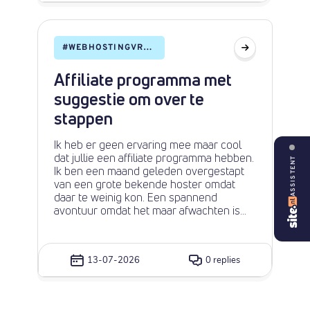
uitgeschakeld voor mijn account ("Functie
uitgeschakeld"). Mijn vermoeden is dat er
geen DNS-record is aangemaakt voor het
subdomein. Wordt dit automatisch
#
WEBHOSTINGVRAGEN
aangemaakt door site.nl, of moet ik dit
ergens aanvragen? Of hoe krijg ik het
Affiliate programma met
'mail.domeinnaam.be' , wat een
subdomein is van domeinnaam.be
suggestie om over te
geredirect naar https://mail.site.eu/
stappen
Ik heb er geen ervaring mee maar cool
dat jullie een affiliate programma hebben.
ASSISTENT
Ik ben een maand geleden overgestapt
van een grote bekende hoster omdat
daar te weinig kon. Een spannend
avontuur omdat het maar afwachten is
hoe het uitpakt. Maar na vele uren (!!) ben
ik zover dat alles weer werkt. Ik heb meer
mogelijkheden en ben minder kwijt. Dus
13-07-2026
0 replies
ik zet onderaan mijn hoofdsite
https://www.rudymentair.nl de overstap-
aanbeveling. Ik ben benieuwd en hoor
graag ervaringen van anderen. Als er