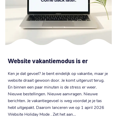
Website vakantiemodus is er
Ken je dat gevoel? Je bent eindelijk op vakantie, maar je
W
website draait gewoon door. Je komt uitgerust terug.
m
En binnen een paar minuten is de stress er weer.
b
d
Nieuwe bestellingen. Nieuwe aanvragen. Nieuwe
d
nt
berichten. Je vakantiegevoel is weg voordat je je tas
m
hebt uitgepakt. Daarom lanceren we op 1 april 2026
f
Website Holiday Mode . Zet het aan...
l