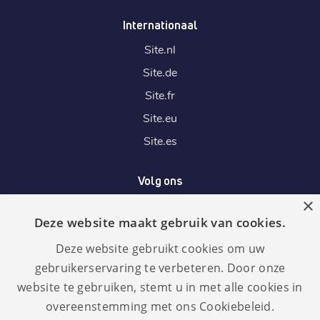
Internationaal
Site.
nl
Site.
de
Site.
fr
Site.
eu
Site.
es
Volg ons
×
Deze website maakt gebruik van cookies.
Wij accepteren
Deze website gebruikt cookies om uw
gebruikerservaring te verbeteren. Door onze
website te gebruiken, stemt u in met alle cookies in
overeenstemming met ons Cookiebeleid.