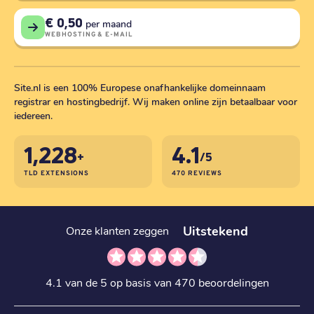
€ 0,50
per maand
WEBHOSTING & E-MAIL
Site.nl is een 100% Europese onafhankelijke domeinnaam
registrar en hostingbedrijf. Wij maken online zijn betaalbaar voor
iedereen.
1,228
4.1
+
/5
TLD EXTENSIONS
470 REVIEWS
Uitstekend
Onze klanten zeggen
4.1 van de 5 op basis van 470 beoordelingen