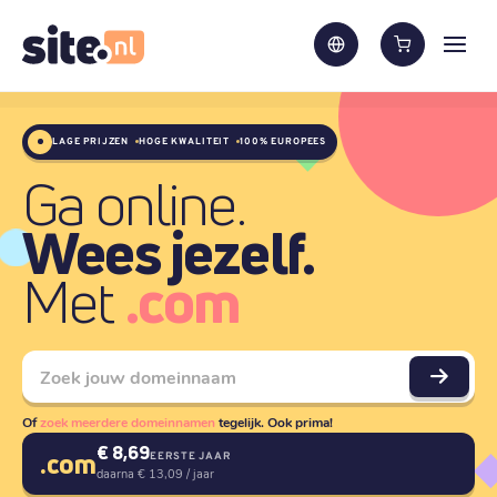
LAGE PRIJZEN
HOGE KWALITEIT
100% EUROPEES
Ga online.
Wees jezelf.
Met
Of
zoek meerdere domeinnamen
tegelijk. Ook prima!
€ 4,49
EERSTE JAAR