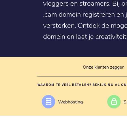
vloggers en streamers. Bij o
.cam domein registreren en 
versterken. Ontdek de moge
domein en laat je creativiteit
Onze klanten zeggen
WAAROM TE VEEL BETALEN? BEKIJK NU AL ON
Webhosting
S