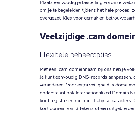
Plaats eenvoudig je bestelling via onze websi
om je te begeleiden tijdens het hele proces,
overgezet. Kies voor gemak en betrouwbaarhei
Veelzijdige .cam dome
Flexibele beheeropties
Met een .cam domeinnaam bij ons heb je volle
Je kunt eenvoudig DNS-records aanpassen, 
veranderen. Voor extra veiligheid is domeinv
ondersteunt ook Internationalized Domain 
kunt registreren met niet-Latijnse karakters. 
kort domein van 3 tekens of een uitgebreider