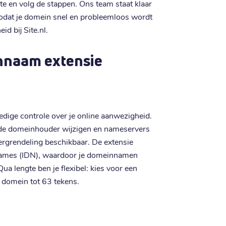
te en volg de stappen. Ons team staat klaar
 zodat je domein snel en probleemloos wordt
d bij Site.nl.
innaam extensie
dige controle over je online aanwezigheid.
de domeinhouder wijzigen en nameservers
ergrendeling beschikbaar. De extensie
Names (IDN), waardoor je domeinnamen
Qua lengte ben je flexibel: kies voor een
 domein tot 63 tekens.