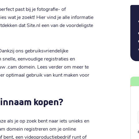
fect past bij je fotografie- of
s wat je zoekt! Hier vind je alle informatie
dekken dat Site.nl een van de voordeligste
ankzij ons gebruiksvriendelijke
 snelle, eenvoudige registraties en
ouw .cam domein. Lees verder om meer te
 er optimaal gebruik van kunt maken voor
innaam kopen?
e als je op zoek bent naar iets unieks en
.cam domein registreren om je online
f bent, een videoproductiebedrijf runt of