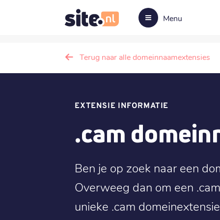
Menu
Terug naar alle domeinnaamextensies
EXTENSIE INFORMATIE
.cam domein
Ben je op zoek naar een dom
Overweeg dan om een .cam
unieke .cam domeinextensie 