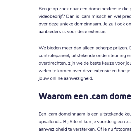
Ben je op zoek naar een domeinextensie die per
videobedrijf? Dan is .cam misschien wel precie
over deze unieke domeinnaam. Je zult ook ont
aanbieders is voor deze extensie.
We bieden meer dan alleen scherpe prijzen. D
controlepaneel, uitstekende ondersteuning en
overdrachten, zijn we de beste keuze voor j
weten te komen over deze extensie en hoe je
jouw online aanwezigheid.
Waarom een .cam dome
Een .cam domeinnaam is een uitstekende keuz
opvallends. Bij Site.nl kun je voordelig een 
aanwezigheid te versterken. Of je nu fotograa