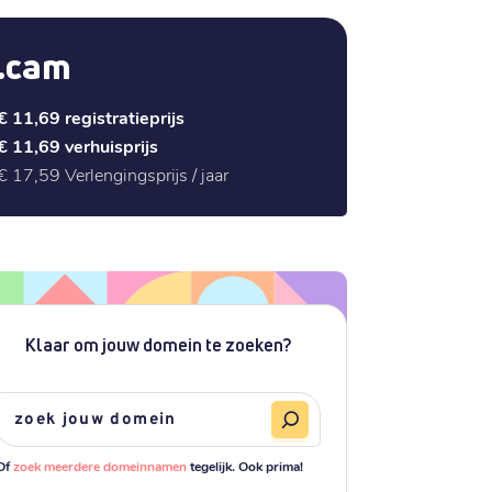
.cam
€ 11,69
registratieprijs
€ 11,69
verhuisprijs
€ 17,59
Verlengingsprijs / jaar
Klaar om jouw domein te zoeken?
Of
zoek meerdere domeinnamen
tegelijk. Ook prima!