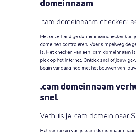
domeinnaam
.cam domeinnaam checken: e
Met onze handige domeinnaamchecker kun je
domeinen controleren. Voer simpelweg de gewe
is. Het checken van een .cam domeinnaam is 
plek op het internet. Ontdek snel of jouw g
begin vandaag nog met het bouwen van jouw
.cam domeinnaam verhu
snel
Verhuis je .cam domein naar Si
Het verhuizen van je .cam domeinnaam naar o