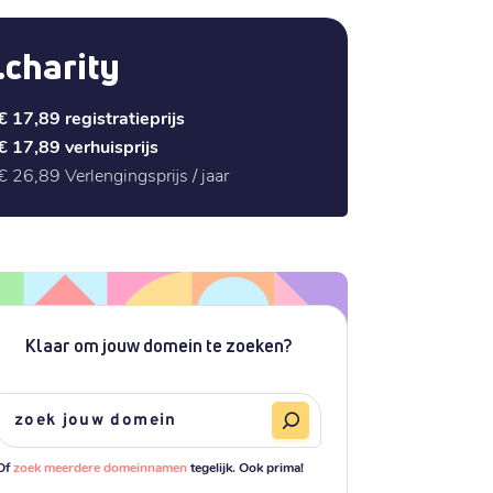
.charity
€ 17,89
registratieprijs
€ 17,89
verhuisprijs
€ 26,89
Verlengingsprijs / jaar
Klaar om jouw domein te zoeken?
Of
zoek meerdere domeinnamen
tegelijk. Ook prima!