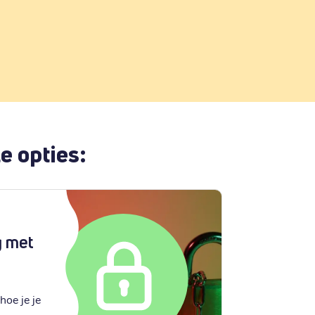
e opties:
g met
hoe je je