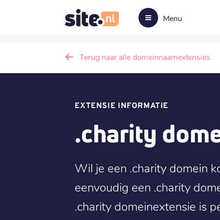
Menu
Terug naar alle domeinnaamextensies
EXTENSIE INFORMATIE
.charity dom
Wil je een .charity domein ko
eenvoudig een .charity dom
.charity domeinextensie is p