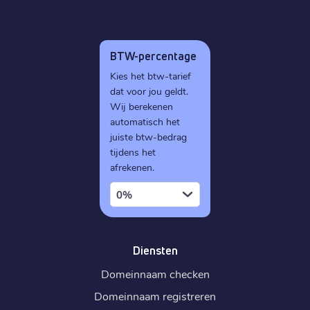
BTW-percentage
Kies het btw-tarief
dat voor jou geldt.
Wij berekenen
automatisch het
juiste btw-bedrag
tijdens het
afrekenen.
0%
Diensten
Domeinnaam checken
Domeinnaam registreren