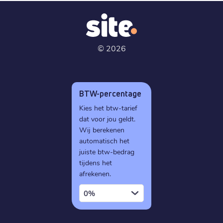
©
2026
BTW-percentage
Kies het btw-tarief
dat voor jou geldt.
Wij berekenen
automatisch het
juiste btw-bedrag
tijdens het
afrekenen.
0%